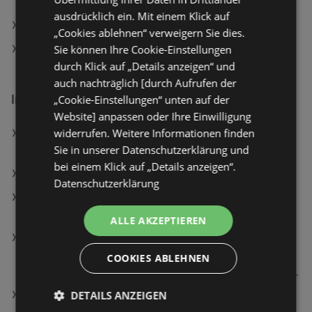
ausdrücklich ein. Mit einem Klick auf
dm Angebote
„Cookies ablehnen“ verweigern Sie dies.
Sie können Ihre Cookie-Einstellungen
Müller Angebote
durch Klick auf „Details anzeigen“ und
auch nachträglich [durch Aufrufen der
Interessantes auf wogibtswas.at
„Cookie-Einstellungen“ unten auf der
Website] anpassen oder Ihre Einwilligung
widerrufen. Weitere Informationen finden
Sony Bravia 8 TV 55‘‘ , OLED 4K Ultra HD, High
Sie in unserer Datenschutzerklärung und
Dynamic Range (HDR), Smart TV; OLED TV
bei einem Klick auf „Details anzeigen“.
Elektrisches Hornhautentferner-Set Angebote
Datenschutzerklärung
Philips HX9911/88 Diamond Clean 9000 Series
Elektrische Schallzahnbürste Aquamarin
ALLE AKZEPTIEREN
MICROSOFT Surface Pro Copilot+ PC, 12 Zoll
Touchscreen, Qualcomm® Snapdragon® X Plus, 16
COOKIES ABLEHNEN
GB, 512 GB, Adreno™ Onboard Graphics, Windows 11
Home
DETAILS ANZEIGEN
SANDISK SSD Plus 1 TB, 2.5" SATA 6Gb/s; interne