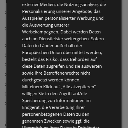
externer Medien, die Nutzungsanalyse, die
Personalisierung unserer Angebote, das
MAYBELLINE NEW YORK Lippenstift Serum 108 Fit
Ausspielen personalisierter Werbung und
Check
die Auswertung unserer
MAYBELLINE NEW YORK Lippenstift Serum 105
Werbekampagnen. Dabei werden Daten
Speed Walk
auch an Dienstleister weitergeben. Sofern
Daten in Länder außerhalb der
NIVEA Nachtcreme Vital Anti-Falten Intensiv
Europäischen Union übermittelt werden,
BIPA Angebote
besteht das Risiko, dass Behörden auf
dm Angebote
diese Daten zugreifen und sie auswerten
sowie Ihre Betroffenenrechte nicht
Müller Angebote
durchgesetzt werden können.
Aktuelle dm Flugblätter
Mit einem Klick auf „Alle akzeptieren“
willigen Sie in den Zugriff auf/die
Aktuelle Müller Flugblätter
Speicherung von Informationen im
BIPA Filialen in Bregenz
Endgerät, die Verarbeitung Ihrer
personenbezogenen Daten zu den
genannten Zwecken sowie ggf. die
Ähnliche Händler
Übermittlung Ihrer Daten in Drittländer