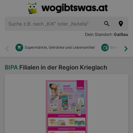
Dein Standort:
Gaißau
Supermärkte, Getränke und Lebensmittel
Elektronik u
Zurück
Wei
BIPA
Filialen in der Region Krieglach