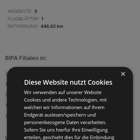
ANGEBOTE:
0
FLUGBLÄTTER:
1
ENTFERNUNG:
446,62 km
BIPA Filialen in:
×
BIPA in Oberwart
Diese Website nutzt Cookies
BIPA in Traismauer
Wir verwenden auf unserer Website
BIPA in Schwertberg
Cookies und andere Technologien, mit
BIPA in Sankt Michael im Lungau
welchen wir Informationen auf Ihrem
Endgerät auslesen/speichern und
BIPA in Aspangberg-Sankt Peter
personenbezogene Daten verarbeiten.
Sofern Sie uns hierfür Ihre Einwilligung
erteilen, geschieht dies für die Einbindung
Weiterführende Links