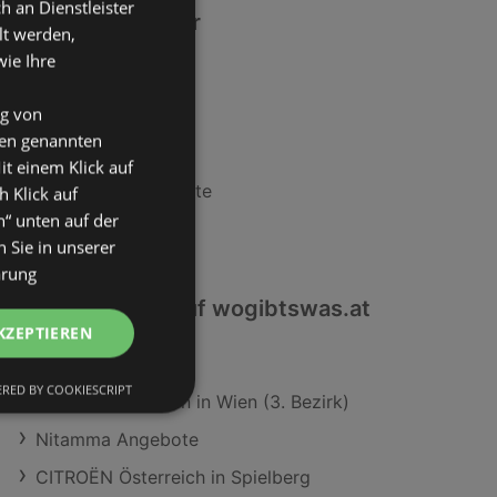
an Dienstleister
Ähnliche Händler
lt werden,
wie Ihre
Lidl Angebote
ng von
BILLA Angebote
den genannten
MPREIS Angebote
it einem Klick auf
Maximarkt Angebote
h Klick auf
n“ unten auf der
SPAR Angebote
 Sie in unserer
ärung
Interessantes auf wogibtswas.at
KZEPTIEREN
Fiat in Tamsweg
RED BY COOKIESCRIPT
ruhe-pol.at Filialen in Wien (3. Bezirk)
Nitamma Angebote
CITROËN Österreich in Spielberg