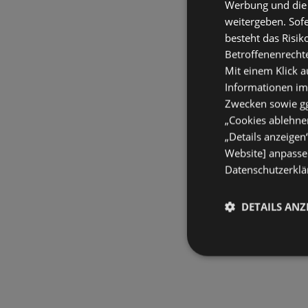
Werbung und die
weitergeben. Sof
besteht das Risik
Betroffenenrecht
Mit einem Klick a
Informationen im
Zwecken sowie ggf
„Cookies ablehnen
„Details anzeigen
Website] anpassen
Datenschutzerklär
DETAILS ANZ