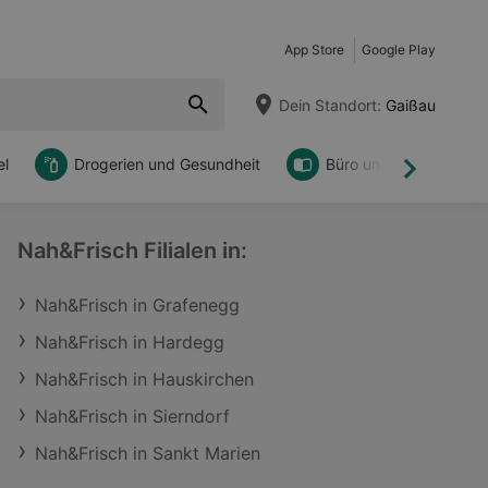
App Store
Google Play
Dein Standort:
Gaißau
l
Drogerien und Gesundheit
Büro und DIY
Weiter
Nah&Frisch Filialen in:
Nah&Frisch in Grafenegg
Nah&Frisch in Hardegg
Nah&Frisch in Hauskirchen
Nah&Frisch in Sierndorf
Nah&Frisch in Sankt Marien