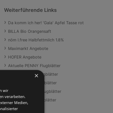
Weiterführende Links
Da komm ich her! 'Gala' Apfel Tasse rot
BILLA Bio Orangensaft
nöm l.free Halbfettmilch 1.8%
Maximarkt Angebote
HOFER Angebote
Aktuelle PENNY Flugblätter
×
Aktuelle ADEG Flugblätter
Aktuelle SPAR Flugblätter
n wir
Aktuelle MPREIS Flugblätter
n verarbeiten.
Aktuelle NÖM Flugblätter
 externer Medien,
nalisierter