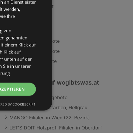
an Dienstleister
Ähnliche Händler
lt werden,
wie Ihre
Lidl Angebote
ng von
MPREIS Angebote
den genannten
BILLA PLUS Angebote
it einem Klick auf
Travel FREE Angebote
h Klick auf
n“ unten auf der
Maximarkt Angebote
 Sie in unserer
ärung
Interessantes auf wogibtswas.at
KZEPTIEREN
Nike Caprihose Angebote
RED BY COOKIESCRIPT
Barhocker in Eichefarben, Hellgrau
MANGO Filialen in Wien (22. Bezirk)
LET'S DOIT Holzprofi Filialen in Oberdorf