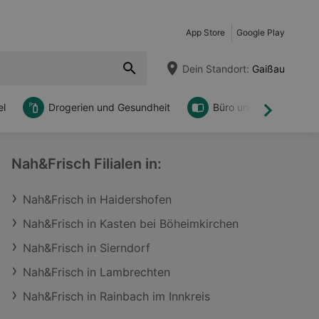
App Store
Google Play
Dein Standort:
Gaißau
l
Drogerien und Gesundheit
Büro und DIY
Weiter
Nah&Frisch Filialen in:
Nah&Frisch in Haidershofen
Nah&Frisch in Kasten bei Böheimkirchen
Nah&Frisch in Sierndorf
Nah&Frisch in Lambrechten
Nah&Frisch in Rainbach im Innkreis