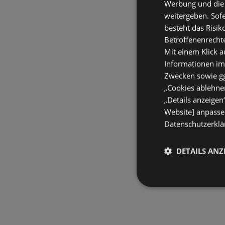
Werbung und die
weitergeben. Sof
besteht das Risik
Betroffenenrecht
Mit einem Klick a
Informationen im
Zwecken sowie ggf
„Cookies ablehnen
„Details anzeigen
Website] anpassen
Datenschutzerklär
DETAILS ANZ