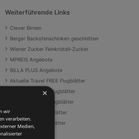
Weiterführende Links
Clever Birnen
Berger Backofenschinken geschnitten
Wiener Zucker Feinkristall-Zucker
MPREIS Angebote
BILLA PLUS Angebote
Aktuelle Travel FREE Flugblätter
×
Aktuelle MPREIS Flugblätter
Aktuelle HOFER Flugblätter
n wir
Aktuelle T&G Flugblätter
n verarbeiten.
Aktuelle Lidl Flugblätter
 externer Medien,
nalisierter