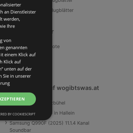
Aktuelle EXPERT Flugblätter
nalisierter
Aktuelle simpli.at Flugblätter
an Dienstleister
lt werden,
wie Ihre
Ähnliche Händler
ng von
MediaMarkt Angebote
den genannten
it einem Klick auf
EXPERT Angebote
h Klick auf
simpli.at Angebote
n“ unten auf der
 Sie in unserer
ärung
Interessantes auf wogibtswas.at
KZEPTIEREN
OMV Filialen in Kitzbühel
dm kosmetikstudio in Hallein
RED BY COOKIESCRIPT
Samsung Q990F (2025) 11.1.4 Kanal
Soundbar