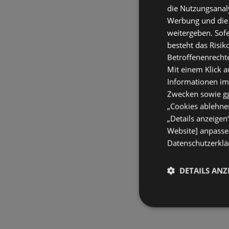
die Nutzungsanaly
Werbung und die
weitergeben. Sof
besteht das Risik
Betroffenenrecht
Mit einem Klick a
Informationen im
Zwecken sowie ggf
„Cookies ablehnen
„Details anzeigen
Website] anpassen
Datenschutzerklär
DETAILS ANZ