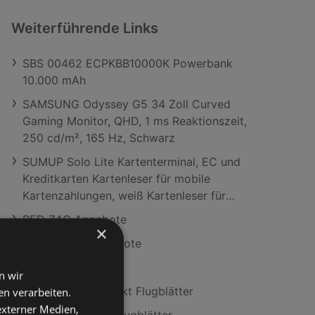
Weiterführende Links
SBS 00462 ECPKBB10000K Powerbank
10.000 mAh
SAMSUNG Odyssey G5 34 Zoll Curved
Gaming Monitor, QHD, 1 ms Reaktionszeit,
250 cd/m², 165 Hz, Schwarz
SUMUP Solo Lite Kartenterminal, EC und
Kreditkarten Kartenleser für mobile
Kartenzahlungen, weiß Kartenleser für
mobile Kartenzahlungen
RED ZAC Angebote
×
MediaMarkt Angebote
EXPERT Angebote
n wir
Aktuelle MediaMarkt Flugblätter
n verarbeiten.
 externer Medien,