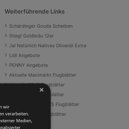
Weiterführende Links
Schärdinger Gouda Scheiben
Stiegl Goldbräu 12er
Ja! Natürlich Natives Olivenöl Extra
Lidl Angebote
PENNY Angebote
Aktuelle Maximarkt Flugblätter
Aktuelle SPAR Flugblätter
×
Aktuelle NÖM Flugblätter
Aktuelle BILLA PLUS Flugblätter
n wir
n verarbeiten.
Aktuelle ADEG Flugblätter
 externer Medien,
nalisierter