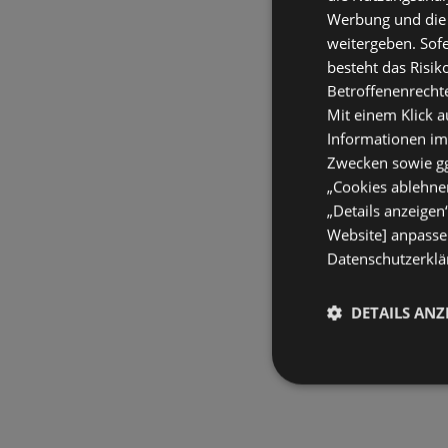
Werbung und die
weitergeben. Sof
besteht das Risik
Betroffenenrecht
Mit einem Klick a
Informationen im
Zwecken sowie ggf
„Cookies ablehnen
„Details anzeigen
Website] anpassen
Datenschutzerklär
DETAILS ANZ