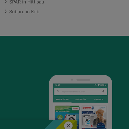
SPAR in Hittisau
Subaru in Kilb
Schließen