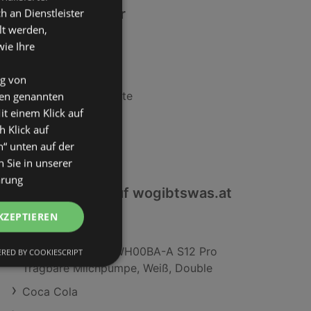
Ähnliche Händler
an Dienstleister
lt werden,
wie Ihre
Lidl Angebote
BILLA Angebote
ng von
Maximarkt Angebote
den genannten
it einem Klick auf
ADEG Angebote
h Klick auf
HOFER Angebote
n“ unten auf der
 Sie in unserer
ärung
Interessantes auf wogibtswas.at
KZEPTIEREN
Eastway Angebote
Momcozy BP167-WH00BA-A S12 Pro
RED BY COOKIESCRIPT
Tragbare Milchpumpe, Weiß, Double
Coca Cola