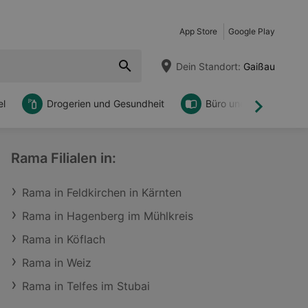
App Store
Google Play
Dein Standort:
Gaißau
l
Drogerien und Gesundheit
Büro und DIY
Weiter
Rama Filialen in:
Rama in Feldkirchen in Kärnten
Rama in Hagenberg im Mühlkreis
Rama in Köflach
Rama in Weiz
Rama in Telfes im Stubai