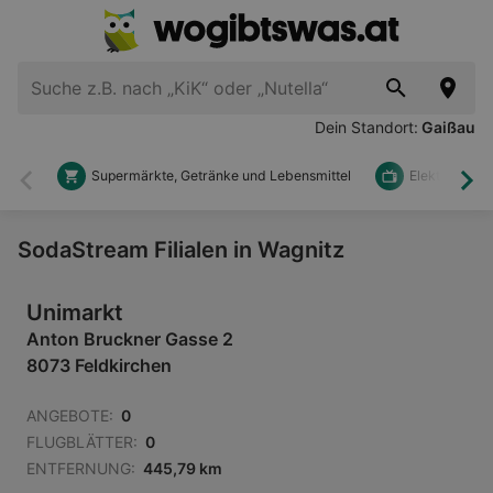
Dein Standort:
Gaißau
Supermärkte, Getränke und Lebensmittel
Elektronik u
Zurück
Wei
SodaStream Filialen in Wagnitz
Unimarkt
Anton Bruckner Gasse 2
8073 Feldkirchen
ANGEBOTE:
0
FLUGBLÄTTER:
0
ENTFERNUNG:
445,79 km