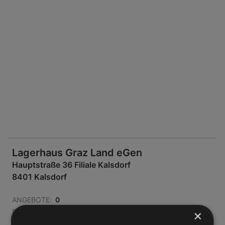
Lagerhaus Graz Land eGen
Hauptstraße 36 Filiale Kalsdorf
8401 Kalsdorf
ANGEBOTE:
0
FLUGBLÄTTER:
0
×
ENTFERNUNG:
446,97 km