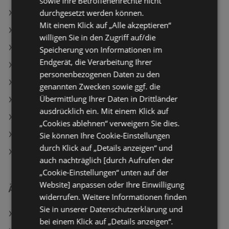
sowie Ihre Betroffenenrechte nicht
durchgesetzt werden können.
Ja! Natürlich Laktosefreie Vollmilch 3.5%
Mit einem Klick auf „Alle akzeptieren“
BILLA PLUS Angebote
willigen Sie in den Zugriff auf/die
HOFER Angebote
Speicherung von Informationen im
Endgerät, die Verarbeitung Ihrer
Aktuelle T&G Flugblätter
personenbezogenen Daten zu den
Aktuelle NÖM Flugblätter
genannten Zwecken sowie ggf. die
Übermittlung Ihrer Daten in Drittländer
Aktuelle Travel FREE Flugblätter
ausdrücklich ein. Mit einem Klick auf
Aktuelle BILLA PLUS Flugblätter
„Cookies ablehnen“ verweigern Sie dies.
Aktuelle SPAR Flugblätter
Sie können Ihre Cookie-Einstellungen
durch Klick auf „Details anzeigen“ und
SodaStream Filialen in Bregenz
auch nachträglich [durch Aufrufen der
„Cookie-Einstellungen“ unten auf der
Website] anpassen oder Ihre Einwilligung
Ähnliche Händler
widerrufen. Weitere Informationen finden
Sie in unserer Datenschutzerklärung und
BILLA Angebote
bei einem Klick auf „Details anzeigen“.