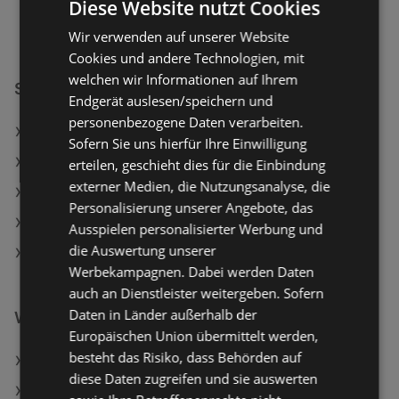
Diese Website nutzt Cookies
Wir verwenden auf unserer Website
Cookies und andere Technologien, mit
welchen wir Informationen auf Ihrem
SodaStream Filialen in:
Endgerät auslesen/speichern und
personenbezogene Daten verarbeiten.
SodaStream in Rennweg am Katschberg
Sofern Sie uns hierfür Ihre Einwilligung
SodaStream in Fischamend
erteilen, geschieht dies für die Einbindung
externer Medien, die Nutzungsanalyse, die
SodaStream in Haugsdorf
Personalisierung unserer Angebote, das
SodaStream in Pöggstall
Ausspielen personalisierter Werbung und
die Auswertung unserer
SodaStream in Alkoven
Werbekampagnen. Dabei werden Daten
auch an Dienstleister weitergeben. Sofern
Daten in Länder außerhalb der
Weiterführende Links
Europäischen Union übermittelt werden,
besteht das Risiko, dass Behörden auf
Schärdinger Gouda Scheiben
diese Daten zugreifen und sie auswerten
BILLA Bio Orangensaft