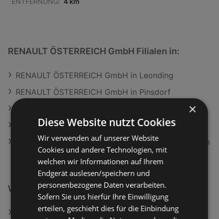
ENTFERNUNG:
4 km
RENAULT ÖSTERREICH GmbH Filialen in:
RENAULT ÖSTERREICH GmbH in Leonding
RENAULT ÖSTERREICH GmbH in Pinsdorf
×
RENAULT ÖSTERREICH GmbH in Schärding
Diese Website nutzt Cookies
RENAULT ÖSTERREICH GmbH in Feldbach
Wir verwenden auf unserer Website
RENAULT ÖSTERREICH GmbH in Sankt Margarethen
Cookies und andere Technologien, mit
an der Raab
welchen wir Informationen auf Ihrem
Endgerät auslesen/speichern und
personenbezogene Daten verarbeiten.
Weiterführende Links
Sofern Sie uns hierfür Ihre Einwilligung
erteilen, geschieht dies für die Einbindung
BestDrive Angebote