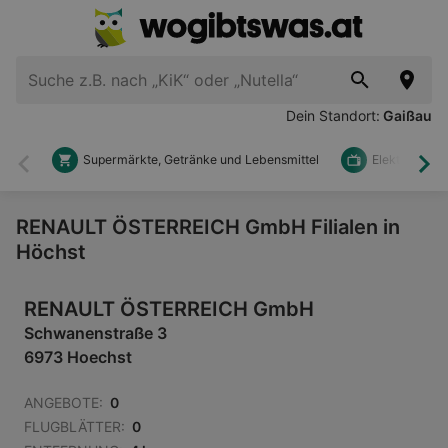
Dein Standort:
Gaißau
Supermärkte, Getränke und Lebensmittel
Elektronik u
Zurück
Wei
RENAULT ÖSTERREICH GmbH Filialen in
Höchst
RENAULT ÖSTERREICH GmbH
Schwanenstraße 3
6973 Hoechst
ANGEBOTE:
0
FLUGBLÄTTER:
0