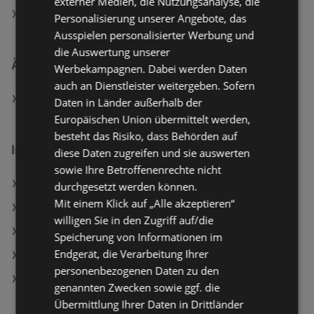
externer Medien, die Nutzungsanalyse, die
Aktuelle BestDrive Flugblätter
Personalisierung unserer Angebote, das
Ausspielen personalisierter Werbung und
die Auswertung unserer
Ähnliche Händler
Werbekampagnen. Dabei werden Daten
auch an Dienstleister weitergeben. Sofern
BestDrive Angebote
Daten in Länder außerhalb der
Europäischen Union übermittelt werden,
besteht das Risiko, dass Behörden auf
Interessantes auf wogibtswas.at
diese Daten zugreifen und sie auswerten
sowie Ihre Betroffenenrechte nicht
Dreieck-Anhänger Angebote
durchgesetzt werden können.
Mit einem Klick auf „Alle akzeptieren“
Cf-Karte 2 Angebote
willigen Sie in den Zugriff auf/die
Ernesto Gusseisen-Stielkasserolle Angebote
Speicherung von Informationen im
Endgerät, die Verarbeitung Ihrer
Sport 2000 Filialen in Höchst
personenbezogenen Daten zu den
New Super Mario Bros. U Deluxe - [Nintendo of
genannten Zwecken sowie ggf. die
Europe Switch]
Übermittlung Ihrer Daten in Drittländer