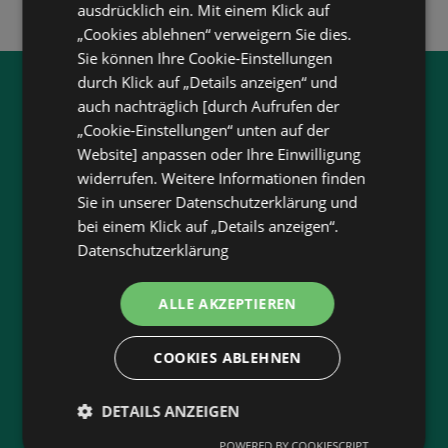
ausdrücklich ein. Mit einem Klick auf
„Cookies ablehnen“ verweigern Sie dies.
Sie können Ihre Cookie-Einstellungen
durch Klick auf „Details anzeigen“ und
Jetzt unsere
wogibtswas.at
auch nachträglich [durch Aufrufen der
App runterladen:
„Cookie-Einstellungen“ unten auf der
Website] anpassen oder Ihre Einwilligung
Filtere nach Branchen und stöbere in Produkten
widerrufen. Weitere Informationen finden
und Flugblättern
Sie in unserer Datenschutzerklärung und
bei einem Klick auf „Details anzeigen“.
Plane deinen Einkauf mit unserem Merkzettel
Datenschutzerklärung
Lasse dich benachrichtigen, wenn es neue
Flugblätter gibt
ALLE AKZEPTIEREN
Neu in der Stadt? Auf unserer Karte findest du
alle Anbieter in deiner Nähe.
COOKIES ABLEHNEN
DETAILS ANZEIGEN
POWERED BY COOKIESCRIPT