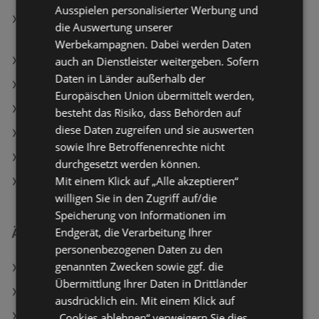
Ausspielen personalisierter Werbung und
Huawei Watch Fit 3 mit Fluorelastomer-Armband,
die Auswertung unserer
Schwarz; Smartwatch
Werbekampagnen. Dabei werden Daten
auch an Dienstleister weitergeben. Sofern
simpli.at Angebote
Daten in Länder außerhalb der
MediaMarkt Angebote
Europäischen Union übermittelt werden,
RED ZAC Angebote
besteht das Risiko, dass Behörden auf
diese Daten zugreifen und sie auswerten
Aktuelle RED ZAC Flugblätter
sowie Ihre Betroffenenrechte nicht
Aktuelle MediaMarkt Flugblätter
durchgesetzt werden können.
Mit einem Klick auf „Alle akzeptieren“
Aktuelle EXPERT Flugblätter
willigen Sie in den Zugriff auf/die
Speicherung von Informationen im
Endgerät, die Verarbeitung Ihrer
Ähnliche Händler
personenbezogenen Daten zu den
genannten Zwecken sowie ggf. die
MediaMarkt Angebote
Übermittlung Ihrer Daten in Drittländer
RED ZAC Angebote
ausdrücklich ein. Mit einem Klick auf
EXPERT Angebote
„Cookies ablehnen“ verweigern Sie dies.