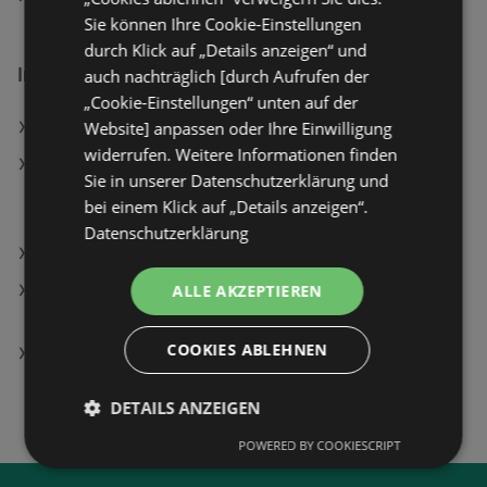
Sie können Ihre Cookie-Einstellungen
durch Klick auf „Details anzeigen“ und
Interessantes auf wogibtswas.at
auch nachträglich [durch Aufrufen der
„Cookie-Einstellungen“ unten auf der
Website] anpassen oder Ihre Einwilligung
BILLA Filialen in Pottenstein
widerrufen. Weitere Informationen finden
Philips CX5535/11 Turmventilator Dark Grey (40
Sie in unserer Datenschutzerklärung und
Watt, mit Fernbedienung, 3 Geschwindigkeitsstufen,
bei einem Klick auf „Details anzeigen“.
Timerfunktion)
Datenschutzerklärung
Wohnlandschaft Pandora Angebote
ALLE AKZEPTIEREN
Philips NA352/00 Heißluftfritteuse mit zwei Körben
9 l, 2750 Watt, Schwarz
COOKIES ABLEHNEN
Peaq PBH 8000-RW Bluetooth Over-Ear Kopfhörer,
Schwarz
DETAILS ANZEIGEN
POWERED BY COOKIESCRIPT