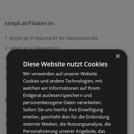
simpli.at Filialen in:
simpli.at in Neumarkt im Hausruckkreis
simpli.at in Peuerbach
×
simpli.at in Reichenau im Mühlkreis
Diese Website nutzt Cookies
simpli.at in Roitham
Wir verwenden auf unserer Website
simpli.at in Birkfeld
Cookies und andere Technologien, mit
welchen wir Informationen auf Ihrem
Endgerät auslesen/speichern und
Weiterführende Links
personenbezogene Daten verarbeiten.
Sofern Sie uns hierfür Ihre Einwilligung
Tefal OptiGrill Kontaktgrill GC705D
erteilen, geschieht dies für die Einbindung
externer Medien, die Nutzungsanalyse, die
Splatoon Raiders - Nintendo of Europe Switch 2
Personalisierung unserer Angebote, das
[Game card]