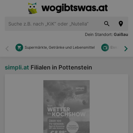
Dein Standort:
Gaißau
Supermärkte, Getränke und Lebensmittel
Elektronik u
Zurück
Wei
simpli.at
Filialen in Pottenstein