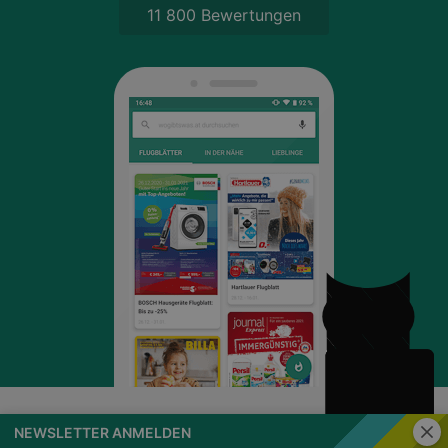
11 800 Bewertungen
Schli
NEWSLETTER ANMELDEN
wogibtswas.at
Impressum