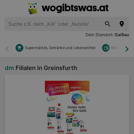
Dein Standort:
Gaißau
Supermärkte, Getränke und Lebensmittel
Elektronik u
Zurück
Wei
dm
Filialen in Greinsfurth