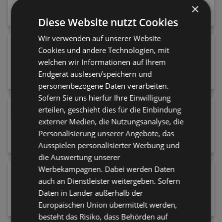
9,95 €
×
Diese Website nutzt Cookies
Wir verwenden auf unserer Website
Pampers Windeln Premium Protection Gr.
Cookies und andere Technologien, mit
5 (11-16 kg)
welchen wir Informationen auf Ihrem
8,50 €
Endgerät auslesen/speichern und
personenbezogene Daten verarbeiten.
Sofern Sie uns hierfür Ihre Einwilligung
NIVEA Gesichtscreme Q10 Anti-Falten
erteilen, geschieht dies für die Einbindung
Extra Reichhaltig LSF15
externer Medien, die Nutzungsanalyse, die
15,95 €
Personalisierung unserer Angebote, das
Ausspielen personalisierter Werbung und
die Auswertung unserer
Werbekampagnen. Dabei werden Daten
Schwarzkopf Brillance Haare Aufheller &
auch an Dienstleister weitergeben. Sofern
Haarfarbe L865 Honigbraun
Daten in Länder außerhalb der
8,75 €
Europäischen Union übermittelt werden,
besteht das Risiko, dass Behörden auf