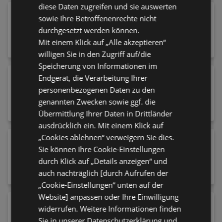
diese Daten zugreifen und sie auswerten
CATRICE Lipliner Long-Lasting Gel Glide
sowie Ihre Betroffenenrechte nicht
050 Sip & Slay
durchgesetzt werden können.
2,45 €
Mit einem Klick auf „Alle akzeptieren“
willigen Sie in den Zugriff auf/die
Speicherung von Informationen im
NYX PROFESSIONAL MAKEUP Foundation
Endgerät, die Verarbeitung Ihrer
Make 'EM Wonder 12 Natural
personenbezogenen Daten zu den
14,95 €
genannten Zwecken sowie ggf. die
Übermittlung Ihrer Daten in Drittländer
ausdrücklich ein. Mit einem Klick auf
„Cookies ablehnen“ verweigern Sie dies.
essence Mascara I Love Extreme Crazy
Sie können Ihre Cookie-Einstellungen
Volume Waterproof 01 Cozy Brown
durch Klick auf „Details anzeigen“ und
2,95 €
auch nachträglich [durch Aufrufen der
„Cookie-Einstellungen“ unten auf der
Website] anpassen oder Ihre Einwilligung
essence Körperbalsam Balm Of Sunshine
widerrufen. Weitere Informationen finden
Face & Body Glow Balm 10 Obsession De
Sie in unserer Datenschutzerklärung und