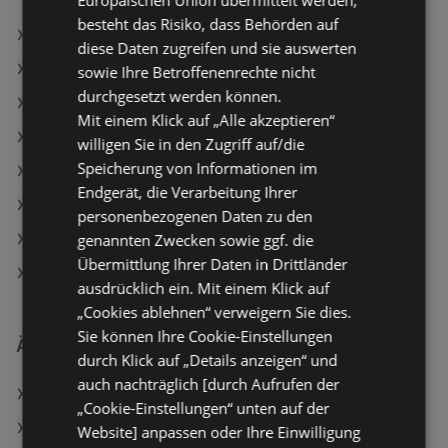
Europäischen Union übermittelt werden,
besteht das Risiko, dass Behörden auf
OBI Angebote
diese Daten zugreifen und sie auswerten
BAUHAUS Angebote
sowie Ihre Betroffenenrechte nicht
durchgesetzt werden können.
JYSK Angebote
Mit einem Klick auf „Alle akzeptieren“
Aktuelle Lagerhaus Flugblätter
willigen Sie in den Zugriff auf/die
Speicherung von Informationen im
Aktuelle Matratzen Concord Flugblätter
Endgerät, die Verarbeitung Ihrer
Aktuelle hagebaumarkt Flugblätter
personenbezogenen Daten zu den
genannten Zwecken sowie ggf. die
Aktuelle JYSK Flugblätter
Übermittlung Ihrer Daten in Drittländer
Aktuelle bellaflora Flugblätter
ausdrücklich ein. Mit einem Klick auf
„Cookies ablehnen“ verweigern Sie dies.
Sie können Ihre Cookie-Einstellungen
Ähnliche Händler
durch Klick auf „Details anzeigen“ und
auch nachträglich [durch Aufrufen der
BAUHAUS Angebote
„Cookie-Einstellungen“ unten auf der
HELLWEG Angebote
Website] anpassen oder Ihre Einwilligung