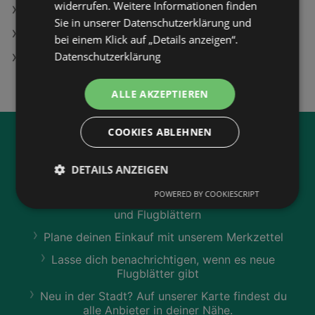
widerrufen. Weitere Informationen finden
Hornbach Angebote
Sie in unserer Datenschutzerklärung und
hagebaumarkt Angebote
bei einem Klick auf „Details anzeigen“.
Datenschutzerklärung
Hagebau Lieb Markt Angebote
ALLE AKZEPTIEREN
COOKIES ABLEHNEN
Jetzt unsere
wogibtswas.at
App runterladen:
DETAILS ANZEIGEN
POWERED BY COOKIESCRIPT
Filtere nach Branchen und stöbere in Produkten
und Flugblättern
Plane deinen Einkauf mit unserem Merkzettel
Lasse dich benachrichtigen, wenn es neue
Flugblätter gibt
Neu in der Stadt? Auf unserer Karte findest du
alle Anbieter in deiner Nähe.