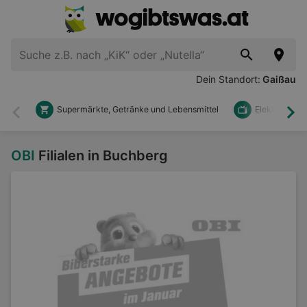
Dein Standort:
Gaißau
Supermärkte, Getränke und Lebensmittel
Elektronik u
Zurück
Wei
OBI
Filialen in Buchberg