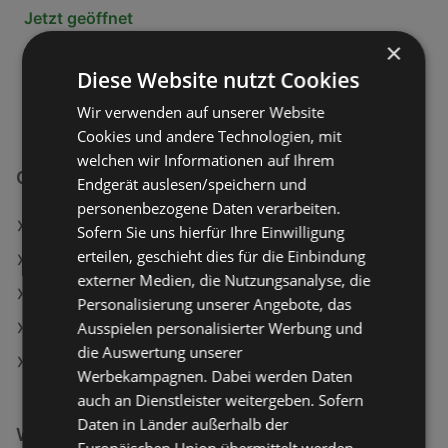
Jetzt geöffnet
×
Montag - Freitag
08:00
-
18:30 Uhr
Diese Website nutzt Cookies
Samstag
08:00
-
18:00 Uhr
Wir verwenden auf unserer Website
Cookies und andere Technologien, mit
welchen wir Informationen auf Ihrem
OBI Filialen in:
Endgerät auslesen/speichern und
personenbezogene Daten verarbeiten.
OBI in Mattersburg
Sofern Sie uns hierfür Ihre Einwilligung
erteilen, geschieht dies für die Einbindung
OBI in Unterwart
externer Medien, die Nutzungsanalyse, die
OBI in Feldkirchen in Kärnten
Personalisierung unserer Angebote, das
Ausspielen personalisierter Werbung und
OBI in Wolfsberg
die Auswertung unserer
OBI in Freistadt
Werbekampagnen. Dabei werden Daten
auch an Dienstleister weitergeben. Sofern
Daten in Länder außerhalb der
Weiterführende Links