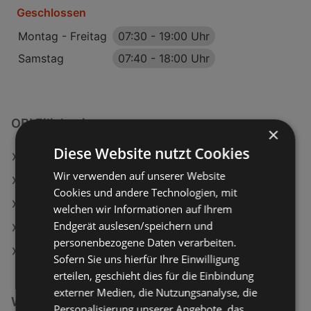
Geschlossen
Montag - Freitag
07:30
-
19:00 Uhr
Samstag
07:40
-
18:00 Uhr
OBI Filialen in:
×
Diese Website nutzt Cookies
OBI in Villach
Wir verwenden auf unserer Website
OBI in Neunkirchen
Cookies und andere Technologien, mit
OBI in Braunau am Inn
welchen wir Informationen auf Ihrem
Endgerät auslesen/speichern und
OBI in Steyregg
personenbezogene Daten verarbeiten.
OBI in Bruck an der Mur
Sofern Sie uns hierfür Ihre Einwilligung
erteilen, geschieht dies für die Einbindung
externer Medien, die Nutzungsanalyse, die
Weiterführende Links
Personalisierung unserer Angebote, das