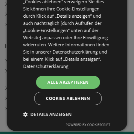
„Cookies ablehnen“ verweigern Sie dies.
HELLWEG Angebote
Sie können Ihre Cookie-Einstellungen
Hornbach Angebote
durch Klick auf „Details anzeigen“ und
auch nachträglich [durch Aufrufen der
hagebaumarkt Angebote
„Cookie-Einstellungen“ unten auf der
Website] anpassen oder Ihre Einwilligung
widerrufen. Weitere Informationen finden
Interessantes auf wogibtswas.at
Sie in unserer Datenschutzerklärung und
bei einem Klick auf „Details anzeigen“.
Siemens in Velden am Wörther See
Datenschutzerklärung
Philips XV5113/01 OneUp 5000 Series Elektrischer
Mopp, Blau
ALLE AKZEPTIEREN
Bh Donatella Angebote
COOKIES ABLEHNEN
Honda Austria in Seewalchen am Attersee
VW Volkswagen Filialen in Gänserndorf
DETAILS ANZEIGEN
POWERED BY COOKIESCRIPT