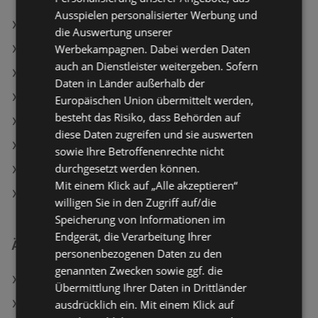
Ausspielen personalisierter Werbung und
OBI Angebote
die Auswertung unserer
Werbekampagnen. Dabei werden Daten
JYSK Angebote
auch an Dienstleister weitergeben. Sofern
Dehner Garten-Center Angebote
Daten in Länder außerhalb der
Aktuelle BAUHAUS Flugblätter
Europäischen Union übermittelt werden,
besteht das Risiko, dass Behörden auf
Aktuelle Matratzen Concord Flugblätter
diese Daten zugreifen und sie auswerten
Aktuelle Lagerhaus Flugblätter
sowie Ihre Betroffenenrechte nicht
durchgesetzt werden können.
Aktuelle hagebaumarkt Flugblätter
Mit einem Klick auf „Alle akzeptieren“
Aktuelle Hornbach Flugblätter
willigen Sie in den Zugriff auf/die
Speicherung von Informationen im
Endgerät, die Verarbeitung Ihrer
Ähnliche Händler
personenbezogenen Daten zu den
genannten Zwecken sowie ggf. die
BAUHAUS Angebote
Übermittlung Ihrer Daten in Drittländer
ausdrücklich ein. Mit einem Klick auf
Matratzen Concord Angebote