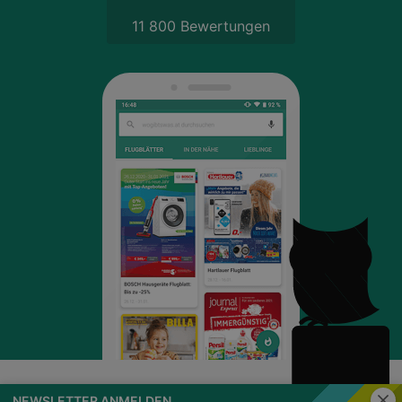
11 800 Bewertungen
Schli
NEWSLETTER ANMELDEN
wogibtswas.at
Impressum