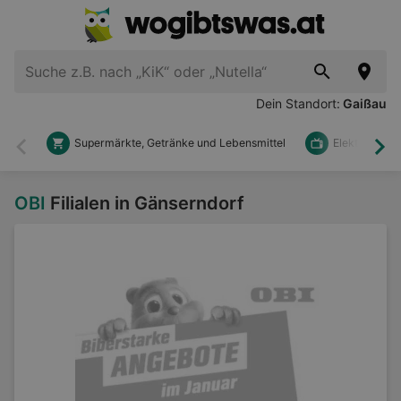
Dein Standort:
Gaißau
Supermärkte, Getränke und Lebensmittel
Elektronik u
Zurück
Wei
OBI
Filialen in Gänserndorf