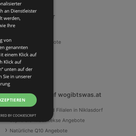
nalisierter
an Dienstleister
Ähnliche Händler
lt werden,
wie Ihre
MPREIS Angebote
ng von
Travel FREE Angebote
den genannten
SPAR Angebote
it einem Klick auf
h Klick auf
T&G Angebote
n“ unten auf der
HOFER Angebote
 Sie in unserer
ärung
Interessantes auf wogibtswas.at
KZEPTIEREN
Matratzen Concord Filialen in Niklasdorf
RED BY COOKIESCRIPT
Lupilu Bio-Motivkekse Angebote
Natürliche Q10 Angebote