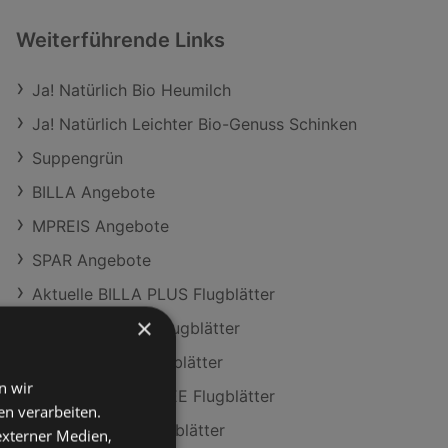
Weiterführende Links
Ja! Natürlich Bio Heumilch
Ja! Natürlich Leichter Bio-Genuss Schinken
Suppengrün
BILLA Angebote
MPREIS Angebote
SPAR Angebote
Aktuelle BILLA PLUS Flugblätter
×
Aktuelle PENNY Flugblätter
Aktuelle NÖM Flugblätter
n wir
Aktuelle Travel FREE Flugblätter
n verarbeiten.
Aktuelle SPAR Flugblätter
 externer Medien,