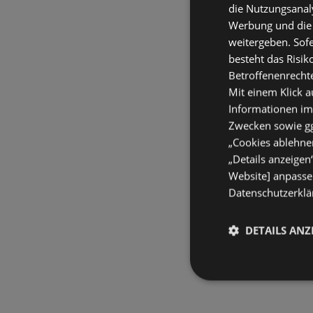
die Nutzungsanaly
Werbung und die
weitergeben. Sof
besteht das Risik
Betroffenenrecht
Mit einem Klick a
Informationen im
Zwecken sowie ggf
„Cookies ablehnen
„Details anzeigen
Website] anpassen
Datenschutzerklär
DETAILS ANZ