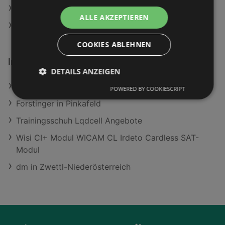
SPAR Angebote
ALLE AKZEPTIEREN
HOFER Angebote
COOKIES ABLEHNEN
Interessantes auf wogibtswas.at
DETAILS ANZEIGEN
Vmboni Chino Angebote
POWERED BY COOKIESCRIPT
Forstinger in Pinkafeld
Trainingsschuh Lqdcell Angebote
Wisi CI+ Modul WICAM CL Irdeto Cardless SAT-
Modul
dm in Zwettl-Niederösterreich