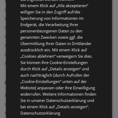
BILLA Angebote
Mit einem Klick auf „Alle akzeptieren“
Travel FREE Angebote
willigen Sie in den Zugriff auf/die
Speicherung von Informationen im
ADEG Angebote
Endgerät, die Verarbeitung Ihrer
Aktuelle Maximarkt Flugblätter
personenbezogenen Daten zu den
Aktuelle PENNY Flugblätter
genannten Zwecken sowie ggf. die
Übermittlung Ihrer Daten in Drittländer
Aktuelle BILLA PLUS Flugblätter
ausdrücklich ein. Mit einem Klick auf
Aktuelle ADEG Flugblätter
„Cookies ablehnen“ verweigern Sie dies.
Sie können Ihre Cookie-Einstellungen
Aktuelle NÖM Flugblätter
durch Klick auf „Details anzeigen“ und
auch nachträglich [durch Aufrufen der
„Cookie-Einstellungen“ unten auf der
Ähnliche Händler
Website] anpassen oder Ihre Einwilligung
widerrufen. Weitere Informationen finden
Lidl Angebote
Sie in unserer Datenschutzerklärung und
PENNY Angebote
bei einem Klick auf „Details anzeigen“.
Datenschutzerklärung
MPREIS Angebote