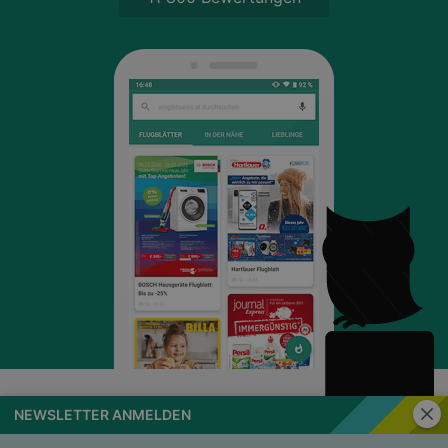
Schli
NEWSLETTER ANMELDEN
wogibtswas.at
Impressum