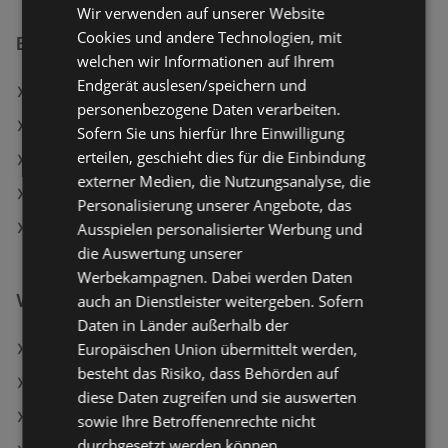
Wir verwenden auf unserer Website
Cookies und andere Technologien, mit
BILLA Filialen in:
welchen wir Informationen auf Ihrem
Endgerät auslesen/speichern und
BILLA in Oberpullendorf
personenbezogene Daten verarbeiten.
BILLA in Bruck-Waasen
Sofern Sie uns hierfür Ihre Einwilligung
erteilen, geschieht dies für die Einbindung
BILLA in Grünburg
externer Medien, die Nutzungsanalyse, die
BILLA in Wals-Siezenheim
Personalisierung unserer Angebote, das
Ausspielen personalisierter Werbung und
BILLA in Bad Sankt Leonhard im Lavanttal
die Auswertung unserer
Werbekampagnen. Dabei werden Daten
Weiterführende Links
auch an Dienstleister weitergeben. Sofern
Daten in Länder außerhalb der
Europäischen Union übermittelt werden,
Clever Frankfurter
besteht das Risiko, dass Behörden auf
nöm l.free Halbfettmilch 1.8%
diese Daten zugreifen und sie auswerten
Clever Krustenbrot
sowie Ihre Betroffenenrechte nicht
durchgesetzt werden können.