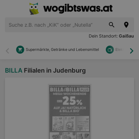
Dein Standort:
Gaißau
Supermärkte, Getränke und Lebensmittel
Elektronik u
Zurück
Wei
BILLA
Filialen in Judenburg