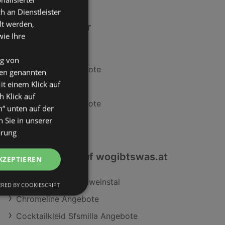
an Dienstleister
lt werden,
Ähnliche Händler
wie Ihre
Lidl Angebote
ng von
BILLA PLUS Angebote
den genannten
it einem Klick auf
MPREIS Angebote
h Klick auf
Travel FREE Angebote
n“ unten auf der
 Sie in unserer
SPAR Angebote
ärung
Interessantes auf wogibtswas.at
KZEPTIEREN
BILLA Filialen in Gaweinstal
RED BY COOKIESCRIPT
Chromeline Angebote
Cocktailkleid Sfsmilla Angebote