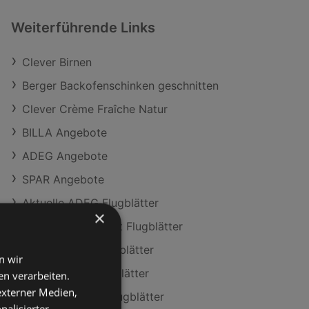
Weiterführende Links
Clever Birnen
Berger Backofenschinken geschnitten
Clever Crème Fraîche Natur
BILLA Angebote
ADEG Angebote
SPAR Angebote
Aktuelle ADEG Flugblätter
×
Aktuelle Maximarkt Flugblätter
Aktuelle NÖM Flugblätter
n wir
Aktuelle T&G Flugblätter
n verarbeiten.
 externer Medien,
Aktuelle HOFER Flugblätter
nalisierter