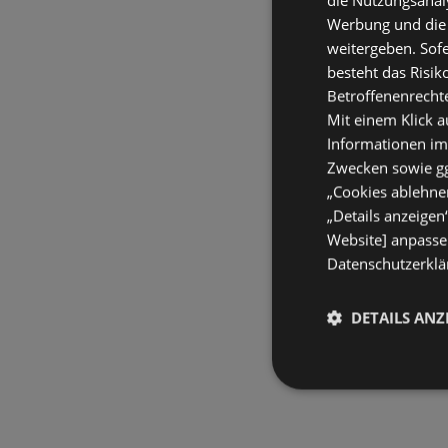
Werbung und die
weitergeben. Sof
besteht das Risik
Betroffenenrecht
Mit einem Klick a
Informationen im
Zwecken sowie ggf
„Cookies ablehnen
„Details anzeigen
Website] anpassen
Datenschutzerklär
DETAILS ANZ