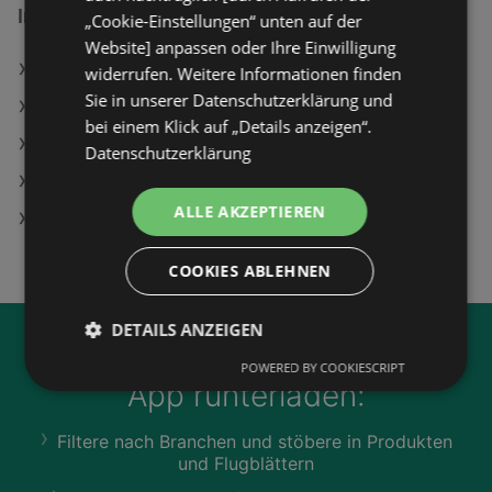
Interessantes auf wogibtswas.at
„Cookie-Einstellungen“ unten auf der
Website] anpassen oder Ihre Einwilligung
ADLER-Farbenmeister Filialen in Diemlach
widerrufen. Weitere Informationen finden
Sie in unserer Datenschutzerklärung und
dm friseurstudio in Perg
bei einem Klick auf „Details anzeigen“.
Turmüberbau Angebote
Datenschutzerklärung
Telefunken D40U300A4Cw Angebote
ALLE AKZEPTIEREN
Suede G Angebote
COOKIES ABLEHNEN
DETAILS ANZEIGEN
Jetzt unsere
wogibtswas.at
POWERED BY COOKIESCRIPT
App runterladen:
Filtere nach Branchen und stöbere in Produkten
und Flugblättern