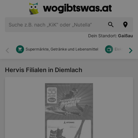
Dein Standort:
Gaißau
Supermärkte, Getränke und Lebensmittel
Elektronik u
Zurück
Wei
Hervis Filialen in Diemlach