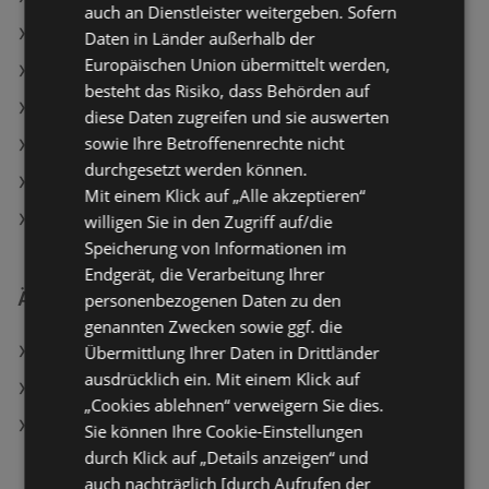
auch an Dienstleister weitergeben. Sofern
Tchibo/Eduscho Angebote
Daten in Länder außerhalb der
Europäischen Union übermittelt werden,
Fressnapf Angebote
besteht das Risiko, dass Behörden auf
Aktuelle Fressnapf Flugblätter
diese Daten zugreifen und sie auswerten
sowie Ihre Betroffenenrechte nicht
Aktuelle LEGO Flugblätter
durchgesetzt werden können.
Aktuelle INTERSPORT Flugblätter
Mit einem Klick auf „Alle akzeptieren“
Aktuelle Tchibo/Eduscho Flugblätter
willigen Sie in den Zugriff auf/die
Speicherung von Informationen im
Endgerät, die Verarbeitung Ihrer
Ähnliche Händler
personenbezogenen Daten zu den
genannten Zwecken sowie ggf. die
Übermittlung Ihrer Daten in Drittländer
Tchibo/Eduscho Angebote
ausdrücklich ein. Mit einem Klick auf
INTERSPORT Angebote
„Cookies ablehnen“ verweigern Sie dies.
Fressnapf Angebote
Sie können Ihre Cookie-Einstellungen
durch Klick auf „Details anzeigen“ und
auch nachträglich [durch Aufrufen der