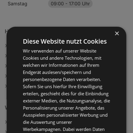
Samstag
09:00
-
17:00 Uhr
Hervis Filialen in:
×
Diese Website nutzt Cookies
Hervis in Bad Kleinkirchheim
Wir verwenden auf unserer Website
Hervis in Bischofshofen
Cookies und andere Technologien, mit
welchen wir Informationen auf Ihrem
Hervis in Liezen
Endgerät auslesen/speichern und
Hervis in Lienz
personenbezogene Daten verarbeiten.
Sofern Sie uns hierfür Ihre Einwilligung
Hervis in Sankt Veit an der Glan
erteilen, geschieht dies für die Einbindung
externer Medien, die Nutzungsanalyse, die
Weiterführende Links
Personalisierung unserer Angebote, das
Ausspielen personalisierter Werbung und
die Auswertung unserer
Reinigungsbürsten Set
Werbekampagnen. Dabei werden Daten
Textipflegebürste