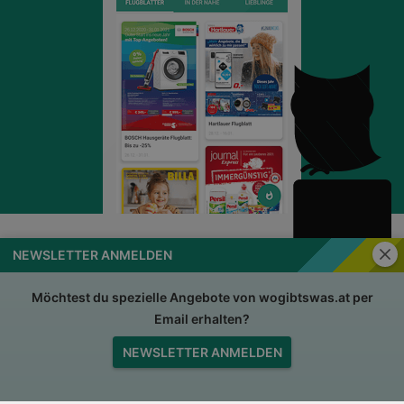
Schli
NEWSLETTER ANMELDEN
wogibtswas.at
Impressum
Nutzungsbedingungen
AGB
Möchtest du spezielle Angebote von wogibtswas.at per
Email erhalten?
Datenschutzerklärung
Für Händler
NEWSLETTER ANMELDEN
Jobs
Nach