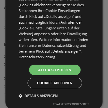
„Cookies ablehnen“ verweigern Sie dies.
Ähnliche Händler
Sie können Ihre Cookie-Einstellungen
durch Klick auf „Details anzeigen“ und
Tchibo/Eduscho Angebote
auch nachträglich [durch Aufrufen der
INTERSPORT Angebote
„Cookie-Einstellungen“ unten auf der
Website] anpassen oder Ihre Einwilligung
widerrufen. Weitere Informationen finden
Interessantes auf wogibtswas.at
Sie in unserer Datenschutzerklärung und
bei einem Klick auf „Details anzeigen“.
Philips Barttrimmer Series 3000 BT3615/15
Datenschutzerklärung
Sanotechnik SPA30 Split White 175x115x70 cm
ALLE AKZEPTIEREN
Whirpool
Lagerhaus Filialen in Kirchdorf an der Krems
COOKIES ABLEHNEN
CINEPLEXX Filialen in Kirchdorf an der Krems
Douglas Filialen in Kirchdorf an der Krems
DETAILS ANZEIGEN
POWERED BY COOKIESCRIPT