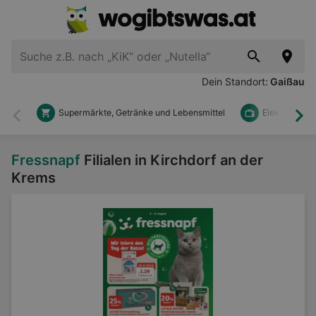
Dein Standort:
Gaißau
Supermärkte, Getränke und Lebensmittel
Elektronik u
Zurück
Wei
Fressnapf
Filialen in Kirchdorf an der
Krems