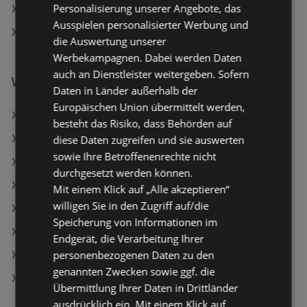
Personalisierung unserer Angebote, das
Fressnapf in Leoben
Ausspielen personalisierter Werbung und
Fressnapf in Innsbruck
die Auswertung unserer
Werbekampagnen. Dabei werden Daten
auch an Dienstleister weitergeben. Sofern
Weiterführende Links
Daten in Länder außerhalb der
Europäischen Union übermittelt werden,
Reinigungsbürsten Set
besteht das Risiko, dass Behörden auf
Textipflegebürste
diese Daten zugreifen und sie auswerten
sowie Ihre Betroffenenrechte nicht
Fressnapf Angebote
durchgesetzt werden können.
Tchibo/Eduscho Angebote
Mit einem Klick auf „Alle akzeptieren“
willigen Sie in den Zugriff auf/die
INTERSPORT Angebote
Speicherung von Informationen im
Aktuelle LEGO Flugblätter
Endgerät, die Verarbeitung Ihrer
personenbezogenen Daten zu den
Aktuelle Tchibo/Eduscho Flugblätter
genannten Zwecken sowie ggf. die
Aktuelle INTERSPORT Flugblätter
Übermittlung Ihrer Daten in Drittländer
ausdrücklich ein. Mit einem Klick auf