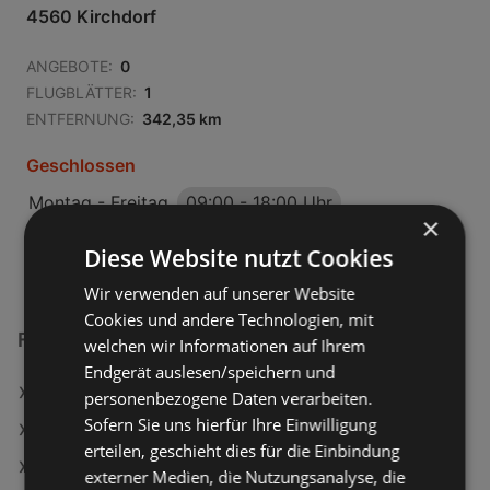
4560 Kirchdorf
ANGEBOTE:
0
FLUGBLÄTTER:
1
ENTFERNUNG:
342,35 km
Geschlossen
Montag - Freitag
09:00
-
18:00 Uhr
×
Samstag
09:00
-
17:00 Uhr
Diese Website nutzt Cookies
Wir verwenden auf unserer Website
Cookies und andere Technologien, mit
Fressnapf Filialen in:
welchen wir Informationen auf Ihrem
Endgerät auslesen/speichern und
Fressnapf in Gmünd
personenbezogene Daten verarbeiten.
Sofern Sie uns hierfür Ihre Einwilligung
Fressnapf in Bischofshofen
erteilen, geschieht dies für die Einbindung
Fressnapf in Gleisdorf
externer Medien, die Nutzungsanalyse, die