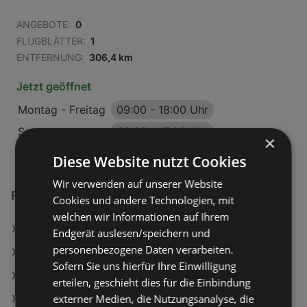
ANGEBOTE:
0
FLUGBLÄTTER:
1
ENTFERNUNG:
306,4 km
Jetzt geöffnet
Montag - Freitag
09:00
-
18:00 Uhr
Samstag
09:00
-
17:00 Uhr
×
Diese Website nutzt Cookies
Wir verwenden auf unserer Website
Fressnapf Filialen in:
Cookies und andere Technologien, mit
welchen wir Informationen auf Ihrem
Fressnapf in Mattersburg
Endgerät auslesen/speichern und
personenbezogene Daten verarbeiten.
Fressnapf in Villach
Sofern Sie uns hierfür Ihre Einwilligung
Fressnapf in Wolfsberg
erteilen, geschieht dies für die Einbindung
externer Medien, die Nutzungsanalyse, die
Fressnapf in Tumeltsham