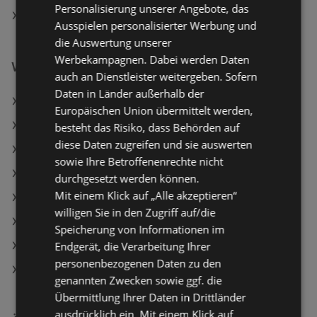
Personalisierung unserer Angebote, das
Fressnapf in Gleisdorf
Ausspielen personalisierter Werbung und
die Auswertung unserer
Werbekampagnen. Dabei werden Daten
Weiterführende Links
auch an Dienstleister weitergeben. Sofern
Daten in Länder außerhalb der
Reinigungsbürsten Set
Europäischen Union übermittelt werden,
Textipflegebürste
besteht das Risiko, dass Behörden auf
diese Daten zugreifen und sie auswerten
Fressnapf Angebote
sowie Ihre Betroffenenrechte nicht
Tchibo/Eduscho Angebote
durchgesetzt werden können.
Mit einem Klick auf „Alle akzeptieren“
INTERSPORT Angebote
willigen Sie in den Zugriff auf/die
Aktuelle INTERSPORT Flugblätter
Speicherung von Informationen im
Endgerät, die Verarbeitung Ihrer
Aktuelle Tchibo/Eduscho Flugblätter
personenbezogenen Daten zu den
Aktuelle LEGO Flugblätter
genannten Zwecken sowie ggf. die
Übermittlung Ihrer Daten in Drittländer
ausdrücklich ein. Mit einem Klick auf