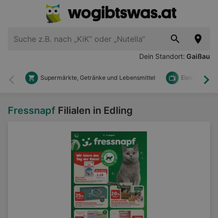
Dein Standort:
Gaißau
Supermärkte, Getränke und Lebensmittel
Elektronik u
Zurück
Wei
Fressnapf
Filialen in Edling