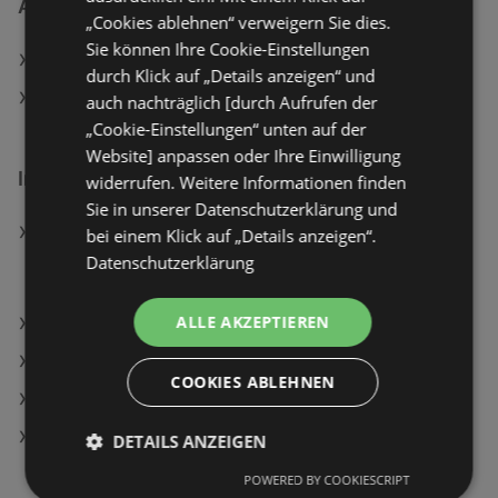
Ähnliche Händler
„Cookies ablehnen“ verweigern Sie dies.
Sie können Ihre Cookie-Einstellungen
Tchibo/Eduscho Angebote
durch Klick auf „Details anzeigen“ und
INTERSPORT Angebote
auch nachträglich [durch Aufrufen der
„Cookie-Einstellungen“ unten auf der
Website] anpassen oder Ihre Einwilligung
Interessantes auf wogibtswas.at
widerrufen. Weitere Informationen finden
Sie in unserer Datenschutzerklärung und
MSI MAG Infinite S3 14NVL5-2814DE Gaming PC,
bei einem Klick auf „Details anzeigen“.
Intel Core i5-14400F Prozessor (20 MB Cache, bis
Datenschutzerklärung
zu 4,70 GHz), 16 GB RAM SSD, GeForce RTX™ 5060,
Windows 11 Home, Schwarz
ALLE AKZEPTIEREN
Garmin DriveCam™ 76 MT-D EU; Navigationsgerät
Wandspiegel 75/195/3,3 cm
COOKIES ABLEHNEN
Rauchmelder Delta Angebote
Samsung Galaxy S26, 512 GB, Black, Dual SIM
DETAILS ANZEIGEN
POWERED BY COOKIESCRIPT