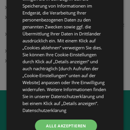
Speicherung von Informationen im
Samsung Galaxy S26 Ultra, 512 GB, White, Dual SIM
Endgerät, die Verarbeitung Ihrer
SPEEDLINK Lunera 4in1 RGB Gaming Set mit
personenbezogenen Daten zu den
Tastatur, Maus, Mauspad, Headset, qwertz, Schwarz
genannten Zwecken sowie ggf. die
Übermittlung Ihrer Daten in Drittländer
Samsung Q8F (2025) 75 Zoll QLED 4K Vision AI TV;
ausdrücklich ein. Mit einem Klick auf
QLED TV
„Cookies ablehnen“ verweigern Sie dies.
SPAR Filialen in Bruck an der Leitha
Sie können Ihre Cookie-Einstellungen
Garmin fenix® 8 - 47 mm Amoled Smartwatch
durch Klick auf „Details anzeigen“ und
Edelstahl Silikon, 22 mm, Schwarz/Schiefergrau
auch nachträglich [durch Aufrufen der
„Cookie-Einstellungen“ unten auf der
Website] anpassen oder Ihre Einwilligung
widerrufen. Weitere Informationen finden
Sie in unserer Datenschutzerklärung und
Jetzt unsere
wogibtswas.at
bei einem Klick auf „Details anzeigen“.
Datenschutzerklärung
App runterladen:
ALLE AKZEPTIEREN
Filtere nach Branchen und stöbere in Produkten