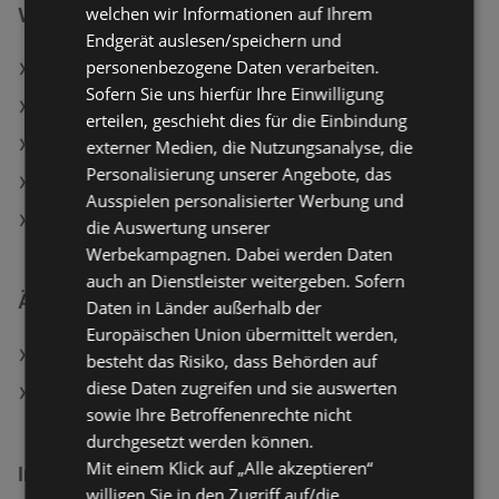
welchen wir Informationen auf Ihrem
Weiterführende Links
Endgerät auslesen/speichern und
personenbezogene Daten verarbeiten.
KiK Angebote
Sofern Sie uns hierfür Ihre Einwilligung
Woolworth Angebote
erteilen, geschieht dies für die Einbindung
Aktuelle KiK Flugblätter
externer Medien, die Nutzungsanalyse, die
Personalisierung unserer Angebote, das
Aktuelle Woolworth Flugblätter
Ausspielen personalisierter Werbung und
Fussl Modestraße Filialen in Bregenz
die Auswertung unserer
Werbekampagnen. Dabei werden Daten
auch an Dienstleister weitergeben. Sofern
Ähnliche Händler
Daten in Länder außerhalb der
Europäischen Union übermittelt werden,
KiK Angebote
besteht das Risiko, dass Behörden auf
diese Daten zugreifen und sie auswerten
Woolworth Angebote
sowie Ihre Betroffenenrechte nicht
durchgesetzt werden können.
Mit einem Klick auf „Alle akzeptieren“
Interessantes auf wogibtswas.at
willigen Sie in den Zugriff auf/die