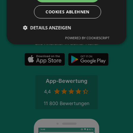
und Flugblättern
COOKIES ABLEHNEN
Plane deinen Einkauf mit unserem Merkzettel
Lasse dich benachrichtigen, wenn es neue
DETAILS ANZEIGEN
Flugblätter gibt
Neu in der Stadt? Auf unserer Karte findest du
POWERED BY COOKIESCRIPT
alle Anbieter in deiner Nähe.
App-Bewertung
4,4
11 800 Bewertungen