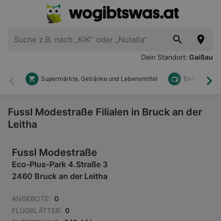
Dein Standort:
Gaißau
Supermärkte, Getränke und Lebensmittel
Elektronik u
Zurück
Wei
Fussl Modestraße Filialen in Bruck an der
Leitha
Fussl Modestraße
Eco-Plus-Park 4.Straße 3
2460 Bruck an der Leitha
ANGEBOTE:
0
FLUGBLÄTTER:
0