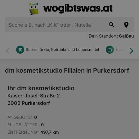
Dein Standort:
Gaißau
Supermärkte, Getränke und Lebensmittel
Elektronik u
Zurück
Wei
dm kosmetikstudio Filialen in Purkersdorf
Ihr dm kosmetikstudio
Kaiser-Josef-Straße 2
3002 Purkersdorf
ANGEBOTE:
0
FLUGBLÄTTER:
0
ENTFERNUNG:
497,7 km