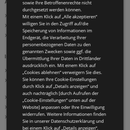
Ähnliche Händler
sowie Ihre Betroffenenrechte nicht
durchgesetzt werden können.
dm Angebote
Mit einem Klick auf „Alle akzeptieren“
willigen Sie in den Zugriff auf/die
BIPA Angebote
Speicherung von Informationen im
Müller Angebote
Endgerät, die Verarbeitung Ihrer
personenbezogenen Daten zu den
genannten Zwecken sowie ggf. die
Interessantes auf wogibtswas.at
Übermittlung Ihrer Daten in Drittländer
ausdrücklich ein. Mit einem Klick auf
Hartlauer Filialen in Purkersdorf
„Cookies ablehnen“ verweigern Sie dies.
Sie können Ihre Cookie-Einstellungen
ISY Kfz-Ladegerät ICC-8000 Universal 30 Watt,
durch Klick auf „Details anzeigen“ und
Schwarz
auch nachträglich [durch Aufrufen der
Ja! Natürlich Frankfurter
„Cookie-Einstellungen“ unten auf der
Website] anpassen oder Ihre Einwilligung
Uhr Harlow Angebote
widerrufen. Weitere Informationen finden
Bose Lifestyle Ultra Soundbar, Schwarz
Sie in unserer Datenschutzerklärung und
bei einem Klick auf „Details anzeigen“.