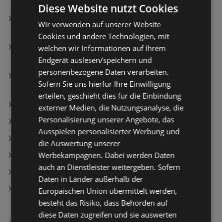
Diese Website nutzt Cookies
essence Körperbalsam Balm Of Sunshine Face &
Wir verwenden auf unserer Website
Body Glow Balm 10 Obsession De La Lune
Cookies und andere Technologien, mit
essence Lippenstift Blur Soufflé Matte 02 Spice
welchen wir Informationen auf Ihrem
Filter
Endgerät auslesen/speichern und
personenbezogene Daten verarbeiten.
essence Lipliner Poutline Soft Glide 04 Cocoa Me
Sofern Sie uns hierfür Ihre Einwilligung
Crazy
erteilen, geschieht dies für die Einbindung
dm Angebote
externer Medien, die Nutzungsanalyse, die
Personalisierung unserer Angebote, das
BIPA Angebote
Ausspielen personalisierter Werbung und
Aktuelle dm Flugblätter
die Auswertung unserer
Werbekampagnen. Dabei werden Daten
Aktuelle BIPA Flugblätter
auch an Dienstleister weitergeben. Sofern
Aktuelle Müller Flugblätter
Daten in Länder außerhalb der
dm kosmetikstudio Filialen in Bregenz
Europäischen Union übermittelt werden,
besteht das Risiko, dass Behörden auf
diese Daten zugreifen und sie auswerten