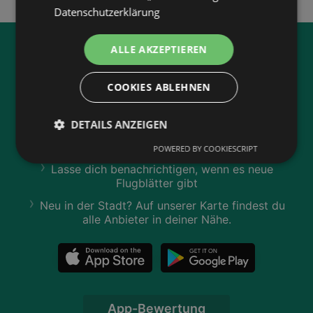
Datenschutzerklärung
ALLE AKZEPTIEREN
Jetzt unsere
wogibtswas.at
App runterladen:
COOKIES ABLEHNEN
Filtere nach Branchen und stöbere in Produkten
DETAILS ANZEIGEN
und Flugblättern
Plane deinen Einkauf mit unserem Merkzettel
POWERED BY COOKIESCRIPT
Lasse dich benachrichtigen, wenn es neue
Flugblätter gibt
Neu in der Stadt? Auf unserer Karte findest du
alle Anbieter in deiner Nähe.
App-Bewertung