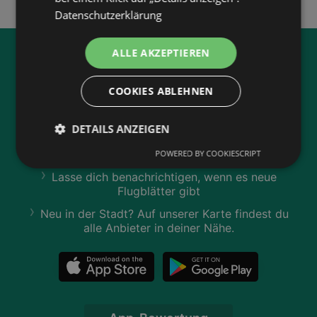
Datenschutzerklärung
ALLE AKZEPTIEREN
Jetzt unsere
wogibtswas.at
App runterladen:
COOKIES ABLEHNEN
Filtere nach Branchen und stöbere in Produkten
DETAILS ANZEIGEN
und Flugblättern
Plane deinen Einkauf mit unserem Merkzettel
POWERED BY COOKIESCRIPT
Lasse dich benachrichtigen, wenn es neue
Flugblätter gibt
Neu in der Stadt? Auf unserer Karte findest du
alle Anbieter in deiner Nähe.