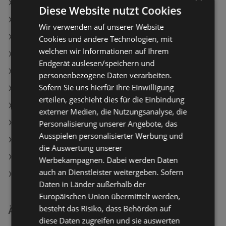
Softis Toilettenpapier Weiß
Diese Website nutzt Cookies
Ja! Natürlich Zucchini
Wir verwenden auf unserer Website
Softis Toilettenpapier supersoft
Cookies und andere Technologien, mit
welchen wir Informationen auf Ihrem
SPAR Angebote
Endgerät auslesen/speichern und
HOFER Angebote
personenbezogene Daten verarbeiten.
Sofern Sie uns hierfür Ihre Einwilligung
Aktuelle Lidl Flugblätter
erteilen, geschieht dies für die Einbindung
Aktuelle ADEG Flugblätter
externer Medien, die Nutzungsanalyse, die
Aktuelle HOFER Flugblätter
Personalisierung unserer Angebote, das
Ausspielen personalisierter Werbung und
Aktuelle T&G Flugblätter
die Auswertung unserer
Aktuelle PENNY Flugblätter
Werbekampagnen. Dabei werden Daten
auch an Dienstleister weitergeben. Sofern
EUROSPAR Filialen in Bregenz
Daten in Länder außerhalb der
Europäischen Union übermittelt werden,
besteht das Risiko, dass Behörden auf
Ähnliche Händler
diese Daten zugreifen und sie auswerten