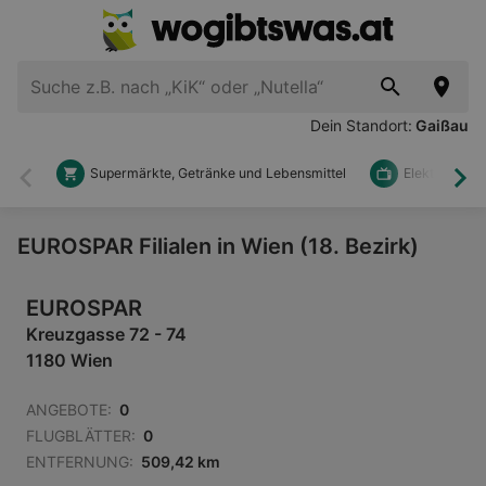
Dein Standort:
Gaißau
Supermärkte, Getränke und Lebensmittel
Elektronik u
Zurück
Wei
EUROSPAR Filialen in Wien (18. Bezirk)
EUROSPAR
Kreuzgasse 72 - 74
1180 Wien
ANGEBOTE:
0
FLUGBLÄTTER:
0
ENTFERNUNG:
509,42 km