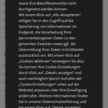
sowie Ihre Betroffenenrechte nicht
MPREIS Angebote
durchgesetzt werden können.
Lidl Angebote
Mit einem Klick auf „Alle akzeptieren“
willigen Sie in den Zugriff auf/die
T&G Angebote
Speicherung von Informationen im
BILLA Angebote
Endgerät, die Verarbeitung Ihrer
BILLA PLUS Angebote
personenbezogenen Daten zu den
genannten Zwecken sowie ggf. die
Übermittlung Ihrer Daten in Drittländer
Interessantes auf wogibtswas.at
ausdrücklich ein. Mit einem Klick auf
„Cookies ablehnen“ verweigern Sie dies.
COLLOSEUM Filialen in Wien (18. Bezirk)
Sie können Ihre Cookie-Einstellungen
durch Klick auf „Details anzeigen“ und
Nah&Frisch Filialen in Wien (18. Bezirk)
auch nachträglich [durch Aufrufen der
Ofenfrischer Schokotwister Angebote
„Cookie-Einstellungen“ unten auf der
Website] anpassen oder Ihre Einwilligung
Matratzen Concord Filialen in Wien (18. Bezirk)
widerrufen. Weitere Informationen finden
Madruzzo Angebote
Sie in unserer Datenschutzerklärung und
bei einem Klick auf „Details anzeigen“.