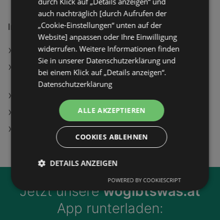
durch Klick auf „Details anzeigen“ und
auch nachträglich [durch Aufrufen der
„Cookie-Einstellungen“ unten auf der
Interessantes auf wogibtswas.at
Website] anpassen oder Ihre Einwilligung
widerrufen. Weitere Informationen finden
Dynafit Patrol Angebote
Sie in unserer Datenschutzerklärung und
Pokémon Legenden: Z-A - [Nintendo of Europe
bei einem Klick auf „Details anzeigen“.
Switch 2]
Datenschutzerklärung
Mazda Austria GmbH Filialen in Lohnsburg
ALLE AKZEPTIEREN
DEICHMANN Filialen in Lohnsburg
VW Volkswagen Filialen in Lohnsburg
COOKIES ABLEHNEN
DETAILS ANZEIGEN
POWERED BY COOKIESCRIPT
Jetzt unsere
wogibtswas.at
App runterladen: