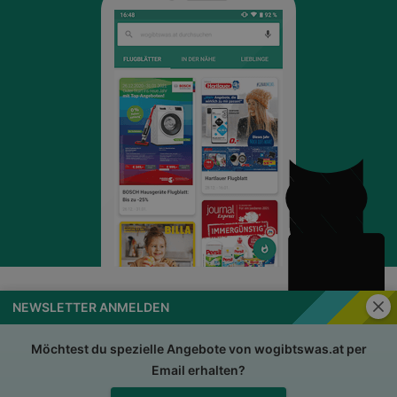
Schli
NEWSLETTER ANMELDEN
wogibtswas.at
Impressum
Nutzungsbedingungen
AGB
Möchtest du spezielle Angebote von wogibtswas.at per
Email erhalten?
Datenschutzerklärung
Für Händler