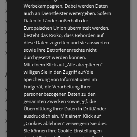
Hagebau Lieb Markt Angebote
Werbekampagnen. Dabei werden Daten
Aktuelle JYSK Flugblätter
auch an Dienstleister weitergeben. Sofern
Daten in Länder außerhalb der
Aktuelle Dehner Garten-Center Flugblätter
Europäischen Union übermittelt werden,
Aktuelle OBI Flugblätter
besteht das Risiko, dass Behörden auf
diese Daten zugreifen und sie auswerten
Aktuelle Hornbach Flugblätter
sowie Ihre Betroffenenrechte nicht
Aktuelle bellaflora Flugblätter
durchgesetzt werden können.
Mit einem Klick auf „Alle akzeptieren“
willigen Sie in den Zugriff auf/die
Ähnliche Händler
Speicherung von Informationen im
Endgerät, die Verarbeitung Ihrer
BAUHAUS Angebote
personenbezogenen Daten zu den
JYSK Angebote
genannten Zwecken sowie ggf. die
Übermittlung Ihrer Daten in Drittländer
hagebaumarkt Angebote
ausdrücklich ein. Mit einem Klick auf
Hagebau Lieb Markt Angebote
„Cookies ablehnen“ verweigern Sie dies.
Sie können Ihre Cookie-Einstellungen
bellaflora Angebote