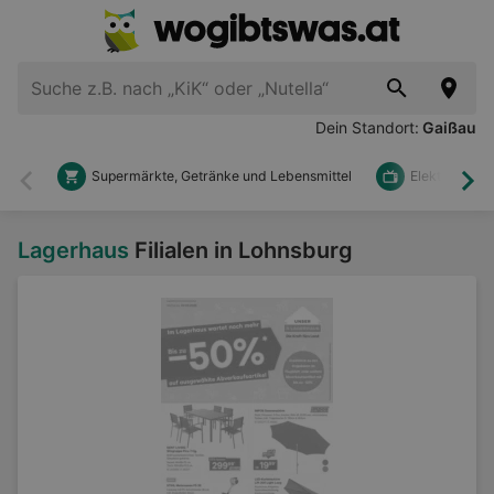
Dein Standort:
Gaißau
Supermärkte, Getränke und Lebensmittel
Elektronik u
Zurück
Wei
Lagerhaus
Filialen in Lohnsburg