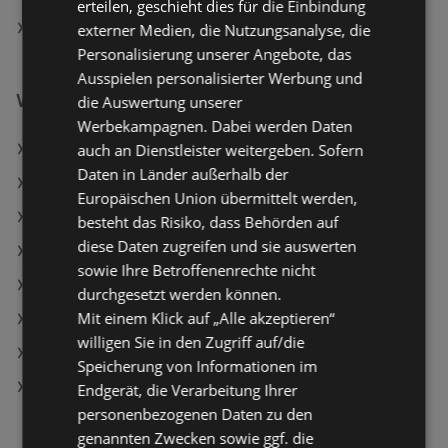
erteilen, geschieht dies für die Einbindung
Lagerhaus in Knittelfeld
externer Medien, die Nutzungsanalyse, die
Personalisierung unserer Angebote, das
Ausspielen personalisierter Werbung und
Weiterführende Links
die Auswertung unserer
Werbekampagnen. Dabei werden Daten
auch an Dienstleister weitergeben. Sofern
Lagerhaus Angebote
Daten in Länder außerhalb der
Dehner Garten-Center Angebote
Europäischen Union übermittelt werden,
OBI Angebote
besteht das Risiko, dass Behörden auf
diese Daten zugreifen und sie auswerten
Aktuelle hagebaumarkt Flugblätter
sowie Ihre Betroffenenrechte nicht
Aktuelle Dehner Garten-Center Flugblätter
durchgesetzt werden können.
Mit einem Klick auf „Alle akzeptieren“
Aktuelle Hagebau Lieb Markt Flugblätter
willigen Sie in den Zugriff auf/die
Aktuelle OBI Flugblätter
Speicherung von Informationen im
Aktuelle Hornbach Flugblätter
Endgerät, die Verarbeitung Ihrer
personenbezogenen Daten zu den
genannten Zwecken sowie ggf. die