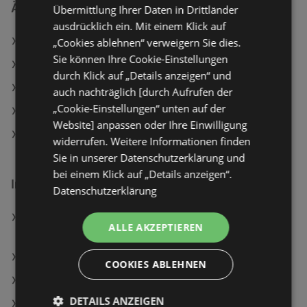
Ähnliche Händler
Übermittlung Ihrer Daten in Drittländer
ausdrücklich ein. Mit einem Klick auf
BAUHAUS Angebote
„Cookies ablehnen“ verweigern Sie dies.
Sie können Ihre Cookie-Einstellungen
JYSK Angebote
durch Klick auf „Details anzeigen“ und
HELLWEG Angebote
auch nachträglich [durch Aufrufen der
„Cookie-Einstellungen“ unten auf der
Dehner Garten-Center Angebote
Website] anpassen oder Ihre Einwilligung
hagebaumarkt Angebote
widerrufen. Weitere Informationen finden
Sie in unserer Datenschutzerklärung und
bei einem Klick auf „Details anzeigen“.
Interessantes auf wogibtswas.at
Datenschutzerklärung
sixpacklovers - Work-Life-Balance Studio Filialen in
ALLE AKZEPTIEREN
Holzleiten
Bose Lifestyle Ultra Soundbar, Schwarz
COOKIES ABLEHNEN
Fiat Filialen in Holzleiten
DETAILS ANZEIGEN
Download Angebote