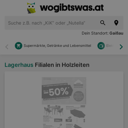
Dein Standort:
Gaißau
Supermärkte, Getränke und Lebensmittel
Elektronik u
Zurück
Wei
Lagerhaus
Filialen in Holzleiten