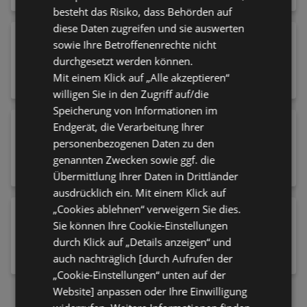
besteht das Risiko, dass Behörden auf
diese Daten zugreifen und sie auswerten
CHOCEUR Belgische Meeresfrüchte, 250
sowie Ihre Betroffenenrechte nicht
g
durchgesetzt werden können.
2,49 €
Mit einem Klick auf „Alle akzeptieren“
willigen Sie in den Zugriff auf/die
Speicherung von Informationen im
GOURMET FINEST CUISINE Prämierter
Endgerät, die Verarbeitung Ihrer
Käsegenuss, 275 g/250 g
personenbezogenen Daten zu den
1,99 €
genannten Zwecken sowie ggf. die
Übermittlung Ihrer Daten in Drittländer
ausdrücklich ein. Mit einem Klick auf
„Cookies ablehnen“ verweigern Sie dies.
HEAD & SHOULDERS Anti-Schuppen
Sie können Ihre Cookie-Einstellungen
Shampoo, 500 ml
durch Klick auf „Details anzeigen“ und
4,79 €
auch nachträglich [durch Aufrufen der
„Cookie-Einstellungen“ unten auf der
Website] anpassen oder Ihre Einwilligung