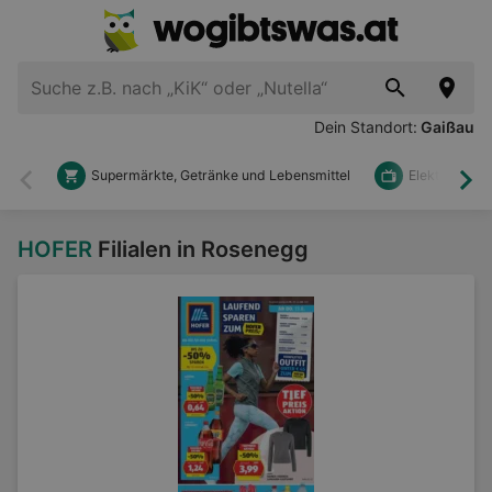
Dein Standort:
Gaißau
Supermärkte, Getränke und Lebensmittel
Elektronik u
Zurück
Wei
HOFER
Filialen in Rosenegg