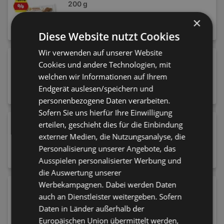
200 g
1,15 €
×
Diese Website nutzt Cookies
Wir verwenden auf unserer Website
CHOCEUR Big Bars, 228 g/210 g
Cookies und andere Technologien, mit
1,15 €
welchen wir Informationen auf Ihrem
Endgerät auslesen/speichern und
personenbezogene Daten verarbeiten.
Sofern Sie uns hierfür Ihre Einwilligung
Lil'Mix Case, 4 x 0,2 l
erteilen, geschieht dies für die Einbindung
2,99 €
externer Medien, die Nutzungsanalyse, die
Personalisierung unserer Angebote, das
Ausspielen personalisierter Werbung und
die Auswertung unserer
Werbekampagnen. Dabei werden Daten
SWEET LAND Mallow Mix, 300 g
auch an Dienstleister weitergeben. Sofern
1,39 €
Daten in Länder außerhalb der
Europäischen Union übermittelt werden,