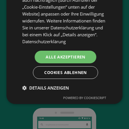
Plane deinen Einkauf mit unserem Merkzettel
„Cookie-Einstellungen“ unten auf der
Website] anpassen oder Ihre Einwilligung
Lasse dich benachrichtigen, wenn es neue
Flugblätter gibt
widerrufen. Weitere Informationen finden
Sie in unserer Datenschutzerklärung und
Neu in der Stadt? Auf unserer Karte findest du
bei einem Klick auf „Details anzeigen“.
alle Anbieter in deiner Nähe.
Datenschutzerklärung
ALLE AKZEPTIEREN
App-Bewertung
COOKIES ABLEHNEN
4,4
DETAILS ANZEIGEN
11 800 Bewertungen
POWERED BY COOKIESCRIPT