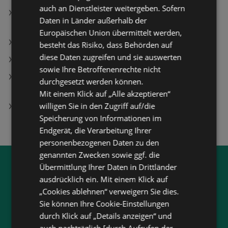
auch an Dienstleister weitergeben. Sofern
Hisense WD5I8043BWF slim Waschtrockner (8 kg /
Daten in Länder außerhalb der
5 kg, 1400 U/Min.)
Europäischen Union übermittelt werden,
Nackenwärmer Angebote
besteht das Risiko, dass Behörden auf
diese Daten zugreifen und sie auswerten
Mitsubishi Filialen in Rankweil
sowie Ihre Betroffenenrechte nicht
Hisense 65UR9S (2026) 65 Zoll RGB Mini LED
durchgesetzt werden können.
Smart TV; RGB MiniLED TV
Mit einem Klick auf „Alle akzeptieren“
willigen Sie in den Zugriff auf/die
dm friseurstudio Filialen in Rankweil
Speicherung von Informationen im
Endgerät, die Verarbeitung Ihrer
personenbezogenen Daten zu den
genannten Zwecken sowie ggf. die
Übermittlung Ihrer Daten in Drittländer
Jetzt unsere
wogibtswas.at
ausdrücklich ein. Mit einem Klick auf
App runterladen:
„Cookies ablehnen“ verweigern Sie dies.
Sie können Ihre Cookie-Einstellungen
Filtere nach Branchen und stöbere in Produkten
durch Klick auf „Details anzeigen“ und
und Flugblättern
auch nachträglich [durch Aufrufen der