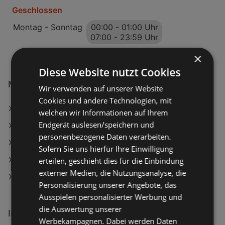
Geschlossen
Montag - Sonntag
00:00
-
01:00 Uhr
07:00
-
23:59 Uhr
×
Diese Website nutzt Cookies
McDonald's Filialen in:
Wir verwenden auf unserer Website
Cookies und andere Technologien, mit
McDonald's in Mattersburg
welchen wir Informationen auf Ihrem
Endgerät auslesen/speichern und
McDonald's in Langenrohr
personenbezogene Daten verarbeiten.
McDonald's in Hallein
Sofern Sie uns hierfür Ihre Einwilligung
McDonald's in Wals-Siezenheim
erteilen, geschieht dies für die Einbindung
externer Medien, die Nutzungsanalyse, die
McDonald's in Vomp
Personalisierung unserer Angebote, das
Ausspielen personalisierter Werbung und
die Auswertung unserer
Interessantes auf wogibtswas.at
Werbekampagnen. Dabei werden Daten