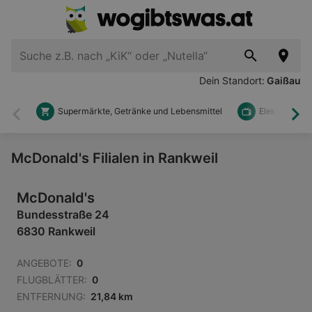
Dein Standort:
Gaißau
Supermärkte, Getränke und Lebensmittel
Elektronik u
Zurück
Wei
McDonald's Filialen in Rankweil
McDonald's
Bundesstraße 24
6830 Rankweil
ANGEBOTE:
0
FLUGBLÄTTER:
0
ENTFERNUNG:
21,84 km