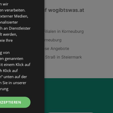
n wir
Interessantes auf wogibtswas.at
n verarbeiten.
 externer Medien,
nalisierter
Seat in Fürstenfeld
an Dienstleister
Fussl Modestraße Filialen in Korneuburg
lt werden,
ADEG Filialen in Korneuburg
wie Ihre
Melrose Jogginghose Angebote
ng von
dm friseurstudio in Straß in Steiermark
den genannten
it einem Klick auf
h Klick auf
n“ unten auf der
 Sie in unserer
ärung
KZEPTIEREN