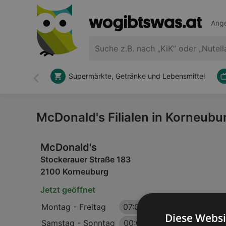
Ange
Supermärkte, Getränke und Lebensmittel
Zurück
McDonald's Filialen in Korneubu
McDonald's
Stockerauer Straße 183
2100 Korneuburg
Jetzt geöffnet
Montag - Freitag
07:00
-
23:59 Uhr
Diese Websi
Samstag - Sonntag
00:00
-
01:00 Uhr