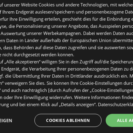
f unserer Website Cookies und andere Technologien, mit welche
f Ihrem Endgerät auslesen/speichern und personenbezogene Date
erfür Ihre Einwilligung erteilen, geschieht dies für die Einbindung
se, die Personalisierung unserer Angebote, das Ausspielen perso
 Auswertung unserer Werbekampagnen. Dabei werden Daten auch 
ern Daten in Länder außerhalb der Europäischen Union übermitte
o, dass Behörden auf diese Daten zugreifen und sie auswerten so
e nicht durchgesetzt werden können.
uf „Alle akzeptieren“ willigen Sie in den Zugriff auf/die Speicheru
 Endgerät, die Verarbeitung Ihrer personenbezogenen Daten zu 
. die Übermittlung Ihrer Daten in Drittländer ausdrücklich ein. M
“ verweigern Sie dies. Sie können Ihre Cookie-Einstellungen durc
“ und auch nachträglich [durch Aufrufen der „Cookie-Einstellunge
 oder Ihre Einwilligung widerrufen. Weitere Informationen finden
ung und bei einem Klick auf „Details anzeigen“.
Datenschutzerkl
s.at
App runterladen:
EIGEN
COOKIES ABLEHNEN
ALLE A
d Flugblättern