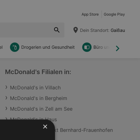
App Store
Google Play
Dein Standort:
Gaißau
l
Drogerien und Gesundheit
Büro und DIY
Weiter
McDonald's Filialen in:
McDonald's in Villach
McDonald's in Bergheim
McDonald's in Zell am See
McDonald's in Haus
×
McDonald's in Sankt Bernhard-Frauenhofen