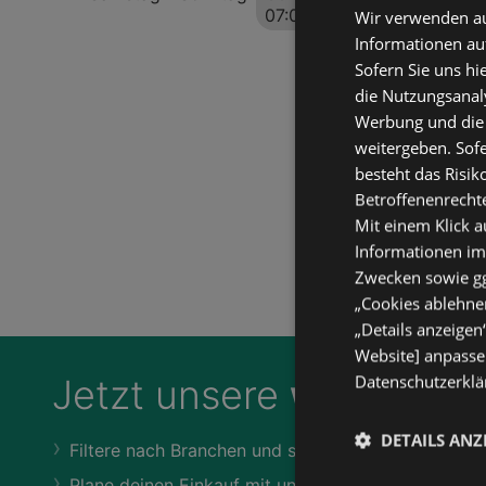
07:00
-
23:59 Uhr
Wir verwenden au
Informationen au
Sofern Sie uns hi
die Nutzungsanaly
Werbung und die
weitergeben. Sof
besteht das Risik
Betroffenenrecht
Mit einem Klick a
Informationen im
Zwecken sowie ggf
„Cookies ablehnen
„Details anzeigen
Website] anpassen
Datenschutzerklär
Jetzt unsere
wogibtswa
DETAILS ANZ
Filtere nach Branchen und stöbere in Produkten un
Plane deinen Einkauf mit unserem Merkzettel