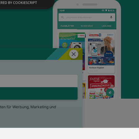
RED BY COOKIESCRIPT
Schließen
ten für Werbung, Marketing und
ng
Für Händler
Jobs