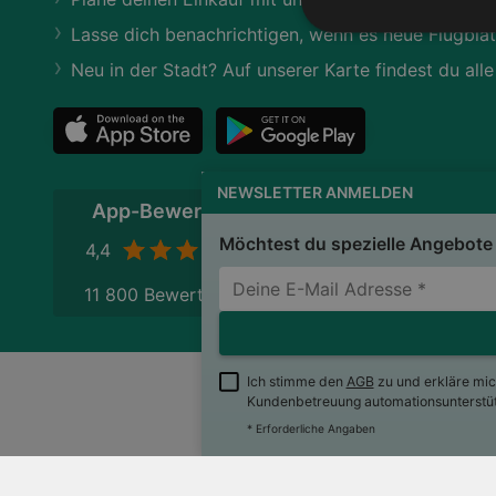
Lasse dich benachrichtigen, wenn es neue Flugblät
Neu in der Stadt? Auf unserer Karte findest du alle
NEWSLETTER ANMELDEN
App-Bewertung
Möchtest du spezielle Angebote 
4,4
11 800 Bewertungen
Ich stimme den
AGB
zu und erkläre mi
Kundenbetreuung automationsunterstütz
wogibtswas.at
Impres
* Erforderliche Angaben