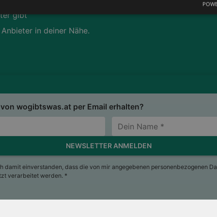
POWE
ter gibt
 Anbieter in deiner Nähe.
von wogibtswas.at per Email erhalten?
NEWSLETTER ANMELDEN
ch damit einverstanden, dass die von mir angegebenen personenbezogenen Da
t verarbeitet werden. *
sum
Nutzungsbedingungen
AGB
Datenschutzerkläru