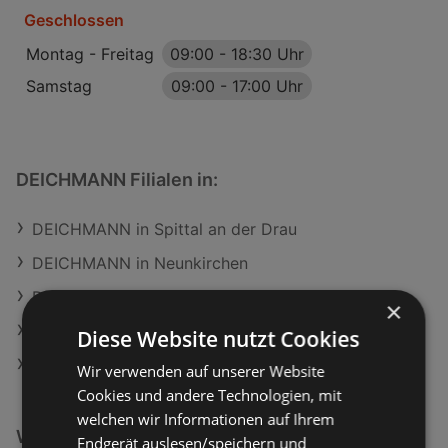
Geschlossen
Montag - Freitag
09:00
-
18:30 Uhr
Samstag
09:00
-
17:00 Uhr
DEICHMANN Filialen in:
DEICHMANN in Spittal an der Drau
DEICHMANN in Neunkirchen
DEICHMANN in Waidhofen an der Thaya
×
DEICHMANN in Zwettl-Niederösterreich
Diese Website nutzt Cookies
DEICHMANN in Micheldorf in Oberösterreich
Wir verwenden auf unserer Website
Cookies und andere Technologien, mit
welchen wir Informationen auf Ihrem
Weiterführende Links
Endgerät auslesen/speichern und