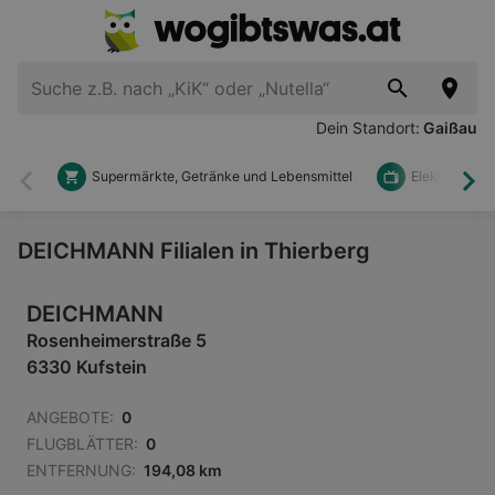
Dein Standort:
Gaißau
Supermärkte, Getränke und Lebensmittel
Elektronik u
Zurück
Wei
DEICHMANN Filialen in Thierberg
DEICHMANN
Rosenheimerstraße 5
6330 Kufstein
ANGEBOTE:
0
FLUGBLÄTTER:
0
ENTFERNUNG:
194,08 km