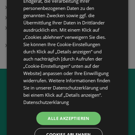
Endgerät, die Verarbeitung Ihrer
Alle Schmidt's Filialen
personenbezogenen Daten zu den
genannten Zwecken sowie ggf. die
Thalia Filialen in Thierberg
Übermittlung Ihrer Daten in Drittländer
Küchenleerblock LBKB280ESG Grau/Eiche ca. 280
ausdrücklich ein. Mit einem Klick auf
cm
„Cookies ablehnen“ verweigern Sie dies.
Sie können Ihre Cookie-Einstellungen
Kommode Jamie Angebote
durch Klick auf „Details anzeigen“ und
auch nachträglich [durch Aufrufen der
„Cookie-Einstellungen“ unten auf der
Website] anpassen oder Ihre Einwilligung
widerrufen. Weitere Informationen finden
Jetzt unsere
wogibtswas.at
Sie in unserer Datenschutzerklärung und
App runterladen:
bei einem Klick auf „Details anzeigen“.
Datenschutzerklärung
Filtere nach Branchen und stöbere in Produkten
und Flugblättern
ALLE AKZEPTIEREN
Plane deinen Einkauf mit unserem Merkzettel
Lasse dich benachrichtigen, wenn es neue
COOKIES ABLEHNEN