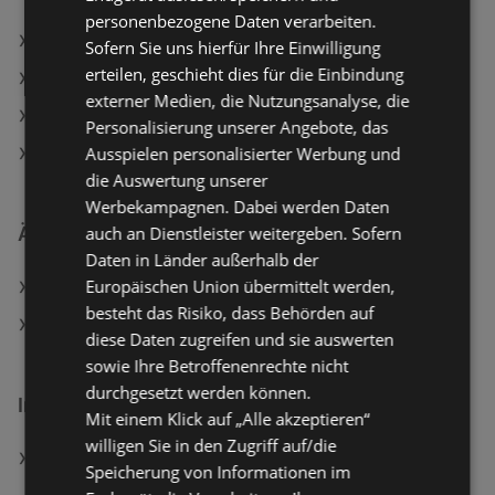
personenbezogene Daten verarbeiten.
KiK Angebote
Sofern Sie uns hierfür Ihre Einwilligung
erteilen, geschieht dies für die Einbindung
Woolworth Angebote
externer Medien, die Nutzungsanalyse, die
Aktuelle KiK Flugblätter
Personalisierung unserer Angebote, das
Ausspielen personalisierter Werbung und
Aktuelle Woolworth Flugblätter
die Auswertung unserer
Werbekampagnen. Dabei werden Daten
auch an Dienstleister weitergeben. Sofern
Ähnliche Händler
Daten in Länder außerhalb der
Europäischen Union übermittelt werden,
KiK Angebote
besteht das Risiko, dass Behörden auf
Woolworth Angebote
diese Daten zugreifen und sie auswerten
sowie Ihre Betroffenenrechte nicht
durchgesetzt werden können.
Interessantes auf wogibtswas.at
Mit einem Klick auf „Alle akzeptieren“
willigen Sie in den Zugriff auf/die
Shark FlexStyle 5-in-1 Styling- und
Speicherung von Informationen im
Trocknungssystem Stone, 1650 Watt, 5 Aufsätze