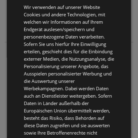
Wir verwenden auf unserer Website
Cookies und andere Technologien, mit
welchen wir Informationen auf Ihrem
Endgerät auslesen/speichern und
personenbezogene Daten verarbeiten.
Sofern Sie uns hierfür Ihre Einwilligung
SPAR Supermarkt
erteilen, geschieht dies für die Einbindung
Schäfferhofstraße 1
externer Medien, die Nutzungsanalyse, die
6971 Hard
Personalisierung unserer Angebote, das
Ausspielen personalisierter Werbung und
ANGEBOTE:
0
die Auswertung unserer
FLUGBLÄTTER:
1
Werbekampagnen. Dabei werden Daten
ENTFERNUNG:
8,93 km
auch an Dienstleister weitergeben. Sofern
Daten in Länder außerhalb der
Geschlossen
Europäischen Union übermittelt werden,
besteht das Risiko, dass Behörden auf
Montag - Samstag
06:50
-
18:00 Uhr
diese Daten zugreifen und sie auswerten
sowie Ihre Betroffenenrechte nicht