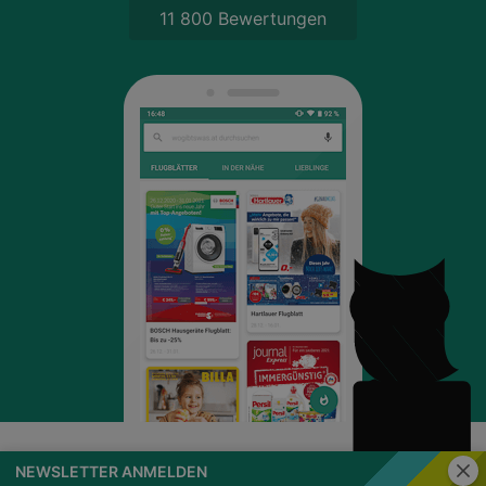
11 800 Bewertungen
Schli
NEWSLETTER ANMELDEN
wogibtswas.at
Impressum