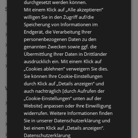
durchgesetzt werden können.
SPAR Filialen in:
Mit einem Klick auf „Alle akzeptieren“
willigen Sie in den Zugriff auf/die
Speicherung von Informationen im
SPAR in Haidershofen
Endgerät, die Verarbeitung Ihrer
SPAR in Dorfgastein
personenbezogenen Daten zu den
SPAR in Grödig
genannten Zwecken sowie ggf. die
Übermittlung Ihrer Daten in Drittländer
SPAR in Hitzendorf
ausdrücklich ein. Mit einem Klick auf
SPAR in Köflach
„Cookies ablehnen“ verweigern Sie dies.
Sie können Ihre Cookie-Einstellungen
durch Klick auf „Details anzeigen“ und
Weiterführende Links
auch nachträglich [durch Aufrufen der
„Cookie-Einstellungen“ unten auf der
Clever Frankfurter
Website] anpassen oder Ihre Einwilligung
widerrufen. Weitere Informationen finden
Ja! Natürlich Dinkelvollkornweckerl
Sie in unserer Datenschutzerklärung und
BILLA Bio Haltbarmilch 3.5%
bei einem Klick auf „Details anzeigen“.
SPAR Angebote
Datenschutzerklärung