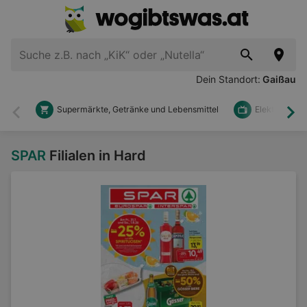
Dein Standort:
Gaißau
Supermärkte, Getränke und Lebensmittel
Elektronik u
Zurück
Wei
SPAR
Filialen in Hard