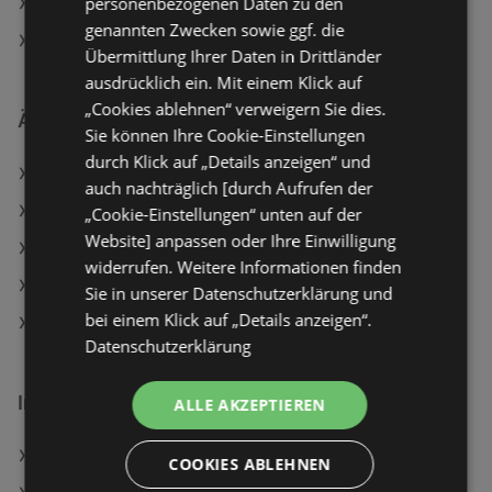
personenbezogenen Daten zu den
Aktuelle T&G Flugblätter
genannten Zwecken sowie ggf. die
SPAR Filialen in Bregenz
Übermittlung Ihrer Daten in Drittländer
ausdrücklich ein. Mit einem Klick auf
„Cookies ablehnen“ verweigern Sie dies.
Ähnliche Händler
Sie können Ihre Cookie-Einstellungen
durch Klick auf „Details anzeigen“ und
BILLA Angebote
auch nachträglich [durch Aufrufen der
BILLA PLUS Angebote
„Cookie-Einstellungen“ unten auf der
Website] anpassen oder Ihre Einwilligung
Maximarkt Angebote
widerrufen. Weitere Informationen finden
T&G Angebote
Sie in unserer Datenschutzerklärung und
bei einem Klick auf „Details anzeigen“.
HOFER Angebote
Datenschutzerklärung
Interessantes auf wogibtswas.at
ALLE AKZEPTIEREN
Feinkniestrümpfe-Söckchen Angebote
COOKIES ABLEHNEN