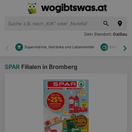
Dein Standort:
Gaißau
Supermärkte, Getränke und Lebensmittel
Elektronik u
Zurück
Wei
SPAR
Filialen in Bromberg