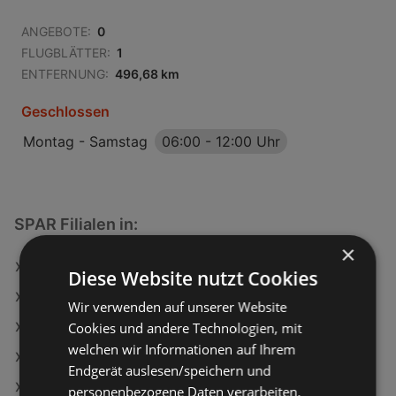
ANGEBOTE:
0
FLUGBLÄTTER:
1
ENTFERNUNG:
496,68 km
Geschlossen
Montag - Samstag
06:00
-
12:00 Uhr
SPAR Filialen in:
×
SPAR in Sankt Michael im Burgenland
Diese Website nutzt Cookies
SPAR in Obervellach
Wir verwenden auf unserer Website
Cookies und andere Technologien, mit
SPAR in Hochburg-Ach
welchen wir Informationen auf Ihrem
SPAR in Schönau im Mühlkreis
Endgerät auslesen/speichern und
SPAR in Ilz
personenbezogene Daten verarbeiten.