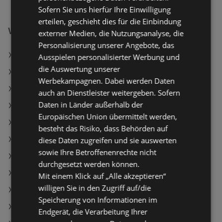
Sofern Sie uns hierfür Ihre Einwilligung
erteilen, geschieht dies für die Einbindung
Weiterführende Links
externer Medien, die Nutzungsanalyse, die
Personalisierung unserer Angebote, das
Stiegl Goldbräu 12er
Ausspielen personalisierter Werbung und
die Auswertung unserer
Clever Krustenbrot
Werbekampagnen. Dabei werden Daten
Marille Krapfen 4er
auch an Dienstleister weitergeben. Sofern
Daten in Länder außerhalb der
SPAR Angebote
Europäischen Union übermittelt werden,
MPREIS Angebote
besteht das Risiko, dass Behörden auf
BILLA PLUS Angebote
diese Daten zugreifen und sie auswerten
sowie Ihre Betroffenenrechte nicht
Aktuelle PENNY Flugblätter
durchgesetzt werden können.
Aktuelle Maximarkt Flugblätter
Mit einem Klick auf „Alle akzeptieren“
willigen Sie in den Zugriff auf/die
Aktuelle BILLA PLUS Flugblätter
Speicherung von Informationen im
Aktuelle MPREIS Flugblätter
Endgerät, die Verarbeitung Ihrer