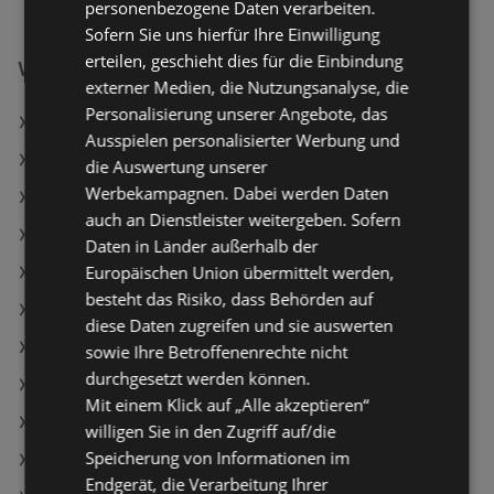
personenbezogene Daten verarbeiten.
Sofern Sie uns hierfür Ihre Einwilligung
erteilen, geschieht dies für die Einbindung
Weiterführende Links
externer Medien, die Nutzungsanalyse, die
Personalisierung unserer Angebote, das
Soletti Salzstangerl
Ausspielen personalisierter Werbung und
Schärdinger Mozzarella gerieben
die Auswertung unserer
Werbekampagnen. Dabei werden Daten
Clever Österreichische Teebutter
auch an Dienstleister weitergeben. Sofern
SPAR Angebote
Daten in Länder außerhalb der
Europäischen Union übermittelt werden,
BILLA PLUS Angebote
besteht das Risiko, dass Behörden auf
Travel FREE Angebote
diese Daten zugreifen und sie auswerten
Aktuelle BILLA Flugblätter
sowie Ihre Betroffenenrechte nicht
durchgesetzt werden können.
Aktuelle MPREIS Flugblätter
Mit einem Klick auf „Alle akzeptieren“
Aktuelle Travel FREE Flugblätter
willigen Sie in den Zugriff auf/die
Speicherung von Informationen im
Aktuelle NÖM Flugblätter
Endgerät, die Verarbeitung Ihrer