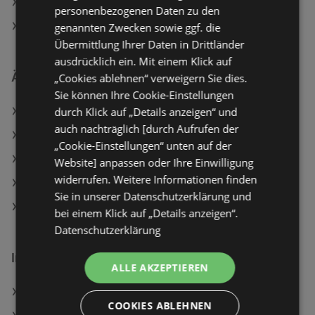
Aktuelle PENNY Flugblätter
personenbezogenen Daten zu den
SPAR Filialen in Bregenz
genannten Zwecken sowie ggf. die
Übermittlung Ihrer Daten in Drittländer
ausdrücklich ein. Mit einem Klick auf
Ähnliche Händler
„Cookies ablehnen“ verweigern Sie dies.
Sie können Ihre Cookie-Einstellungen
durch Klick auf „Details anzeigen“ und
PENNY Angebote
auch nachträglich [durch Aufrufen der
Travel FREE Angebote
„Cookie-Einstellungen“ unten auf der
ADEG Angebote
Website] anpassen oder Ihre Einwilligung
widerrufen. Weitere Informationen finden
T&G Angebote
Sie in unserer Datenschutzerklärung und
HOFER Angebote
bei einem Klick auf „Details anzeigen“.
Datenschutzerklärung
Interessantes auf wogibtswas.at
ALLE AKZEPTIEREN
Nitjackie Angebote
COOKIES ABLEHNEN