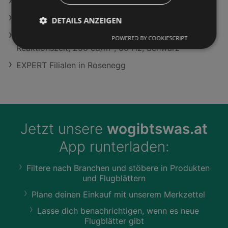
Lidl in Sankt Pölten
Reanimal - Xbox Series X [Blu-ray]
DETAILS ANZEIGEN
SAMSUNG M50F 27 Zoll Monitor, Full-HD, 5 ms
POWERED BY COOKIESCRIPT
Reaktionszeit, 250 cd/m², 60 Hz, Schwarz
EXPERT Filialen in Rosenegg
Jetzt unsere
wogibtswas.at
App runterladen:
Filtere nach Branchen und stöbere in Produkten
und Flugblättern
Plane deinen Einkauf mit unserem Merkzettel
Lasse dich benachrichtigen, wenn es neue
Flugblätter gibt