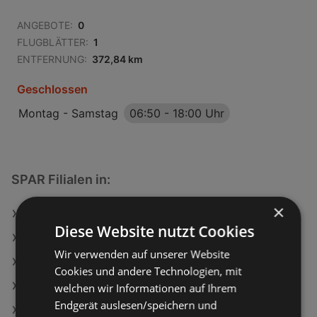
ANGEBOTE:
0
FLUGBLÄTTER:
1
ENTFERNUNG:
372,84 km
Geschlossen
Montag - Samstag
06:50
-
18:00 Uhr
SPAR Filialen in:
×
SPAR in Finkenstein am Faaker See
Diese Website nutzt Cookies
SPAR in Hollenstein an der Ybbs
Wir verwenden auf unserer Website
SPAR in Luftenberg an der Donau
Cookies und andere Technologien, mit
SPAR in Neumarkt im Hausruckkreis
welchen wir Informationen auf Ihrem
Endgerät auslesen/speichern und
SPAR in Sankt Gilgen