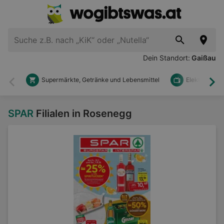
Dein Standort:
Gaißau
Supermärkte, Getränke und Lebensmittel
Elektronik u
Zurück
Wei
SPAR
Filialen in Rosenegg