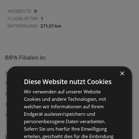
ANGEBOTE:
0
FLUGBLÄTTER:
1
ENTFERNUNG:
271,07 km
BIPA Filialen in:
×
BIPA in Zistersdorf
Diese Website nutzt Cookies
BIPA in Rohrbach-Berg
Wir verwenden auf unserer Website
BIPA in Thalheim bei Wels
Cookies und andere Technologien, mit
BIPA in Trieben
welchen wir Informationen auf Ihrem
Endgerät auslesen/speichern und
BIPA in Lienz
personenbezogene Daten verarbeiten.
Sofern Sie uns hierfür Ihre Einwilligung
erteilen, geschieht dies für die Einbindung
Weiterführende Links