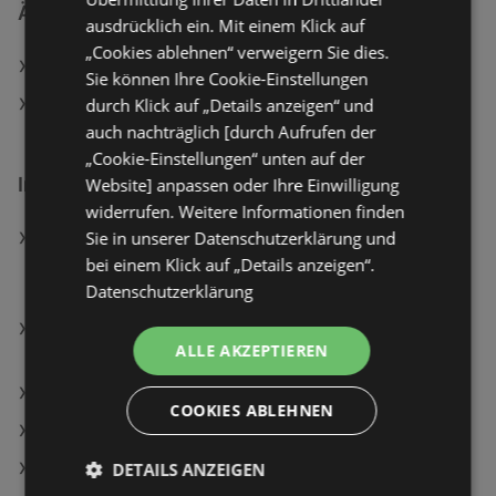
Ähnliche Händler
ausdrücklich ein. Mit einem Klick auf
„Cookies ablehnen“ verweigern Sie dies.
dm Angebote
Sie können Ihre Cookie-Einstellungen
durch Klick auf „Details anzeigen“ und
Müller Angebote
auch nachträglich [durch Aufrufen der
„Cookie-Einstellungen“ unten auf der
Interessantes auf wogibtswas.at
Website] anpassen oder Ihre Einwilligung
widerrufen. Weitere Informationen finden
Sie in unserer Datenschutzerklärung und
Canon EOS 2000D Spiegelreflexkamera mit EF-S
bei einem Klick auf „Details anzeigen“.
18-55mm 3.5-5.6 III, Tasche SB130 und 16GB
Datenschutzerklärung
Speicherkarte; Spiegelreflexkamera Set
XGimi Vibe One (mit Akku) Tragbarer Projektor,
ALLE AKZEPTIEREN
Cloud Ash
Lady Days Angebote
COOKIES ABLEHNEN
PAGRO / LIBRO in Groß-Enzersdorf
DETAILS ANZEIGEN
Eckes-Granini Austria GmbH Filialen in Braunau am