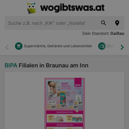
Dein Standort:
Gaißau
Supermärkte, Getränke und Lebensmittel
Elektronik u
Zurück
Wei
BIPA
Filialen in Braunau am Inn