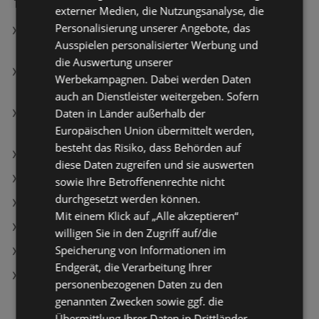
externer Medien, die Nutzungsanalyse, die
Personalisierung unserer Angebote, das
Pampers Windeln Premium Protection Gr. 5 (11-16
Ausspielen personalisierter Werbung und
kg)
die Auswertung unserer
NIVEA Gesichtscreme Q10 Anti-Falten Extra
Werbekampagnen. Dabei werden Daten
Reichhaltig LSF15
auch an Dienstleister weitergeben. Sofern
Daten in Länder außerhalb der
essence Lippenstift Blur Soufflé Matte 03 Hot
Europäischen Union übermittelt werden,
Offline
besteht das Risiko, dass Behörden auf
BIPA Angebote
diese Daten zugreifen und sie auswerten
dm Angebote
sowie Ihre Betroffenenrechte nicht
durchgesetzt werden können.
Müller Angebote
Mit einem Klick auf „Alle akzeptieren“
Aktuelle Müller Flugblätter
willigen Sie in den Zugriff auf/die
Speicherung von Informationen im
Aktuelle dm Flugblätter
Endgerät, die Verarbeitung Ihrer
BIPA Filialen in Bregenz
personenbezogenen Daten zu den
genannten Zwecken sowie ggf. die
Übermittlung Ihrer Daten in Drittländer