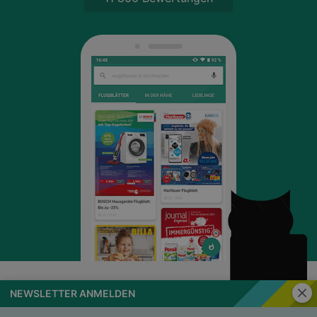
Schli
NEWSLETTER ANMELDEN
wogibtswas.at
Impressum