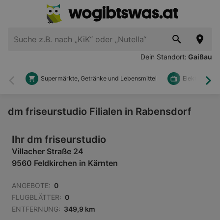
Dein Standort:
Gaißau
Supermärkte, Getränke und Lebensmittel
Elektronik u
Zurück
Wei
dm friseurstudio Filialen in Rabensdorf
Ihr dm friseurstudio
Villacher Straße 24
9560 Feldkirchen in Kärnten
ANGEBOTE:
0
FLUGBLÄTTER:
0
ENTFERNUNG:
349,9 km