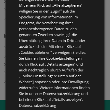
BIPA Angebote
Mit einem Klick auf „Alle akzeptieren“
dm Angebote
willigen Sie in den Zugriff auf/die
Speicherung von Informationen im
Müller Angebote
Endgerät, die Verarbeitung Ihrer
personenbezogenen Daten zu den
genannten Zwecken sowie ggf. die
Interessantes auf wogibtswas.at
Übermittlung Ihrer Daten in Drittländer
ausdrücklich ein. Mit einem Klick auf
Elk Island Angebote
„Cookies ablehnen“ verweigern Sie dies.
Fussl Modestraße in Fürstenfeld
Sie können Ihre Cookie-Einstellungen
durch Klick auf „Details anzeigen“ und
Flared-Jeans Angebote
auch nachträglich [durch Aufrufen der
Feuchtemessgerät Dry Angebote
„Cookie-Einstellungen“ unten auf der
JBL Charge 6 - Bluetooth Lautsprecher, Pink
Website] anpassen oder Ihre Einwilligung
widerrufen. Weitere Informationen finden
Sie in unserer Datenschutzerklärung und
bei einem Klick auf „Details anzeigen“.
Datenschutzerklärung