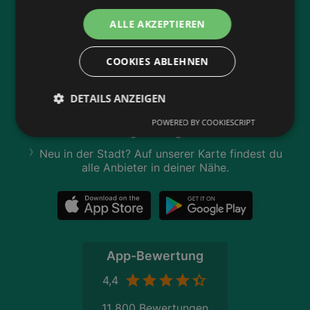
Jetzt unsere
wogibtswas.at
ALLE AKZEPTIEREN
App runterladen:
Filtere nach Branchen und stöbere in Produkten
COOKIES ABLEHNEN
und Flugblättern
Plane deinen Einkauf mit unserem Merkzettel
DETAILS ANZEIGEN
Lasse dich benachrichtigen, wenn es neue
POWERED BY COOKIESCRIPT
Flugblätter gibt
Neu in der Stadt? Auf unserer Karte findest du
alle Anbieter in deiner Nähe.
App-Bewertung
4,4
11 800 Bewertungen