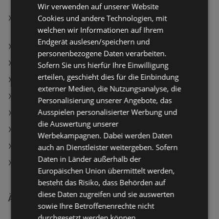
Wir verwenden auf unserer Website
Cookies und andere Technologien, mit
essence Concealer Hydrating Longwear Silky Blur
welchen wir Informationen auf Ihrem
130
Endgerät auslesen/speichern und
CATRICE Nagelöl Glam in Gold
personenbezogene Daten verarbeiten.
Oral-B Aufsteckbürsten Pro Cross Action schwarz
Sofern Sie uns hierfür Ihre Einwilligung
erteilen, geschieht dies für die Einbindung
dm Angebote
externer Medien, die Nutzungsanalyse, die
Müller Angebote
Personalisierung unserer Angebote, das
Ausspielen personalisierter Werbung und
Aktuelle BIPA Flugblätter
die Auswertung unserer
Aktuelle Müller Flugblätter
Werbekampagnen. Dabei werden Daten
Aktuelle dm Flugblätter
auch an Dienstleister weitergeben. Sofern
Daten in Länder außerhalb der
dm friseurstudio Filialen in Bregenz
Europäischen Union übermittelt werden,
besteht das Risiko, dass Behörden auf
diese Daten zugreifen und sie auswerten
Ähnliche Händler
sowie Ihre Betroffenenrechte nicht
durchgesetzt werden können.