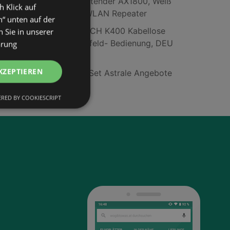
NETGEAR Mesh Extender AX1800, Weiß
h Klick auf
(EAX15-100PES); WLAN Repeater
n“ unten auf der
LOGITECH LOGITECH K400 Kabellose
 Sie in unserer
Tastatur mit Touchfeld- Bedienung, DEU
ärung
(Qwertz), Schwarz
KZEPTIEREN
Unterbauleuchten-Set Astrale Angebote
RED BY COOKIESCRIPT