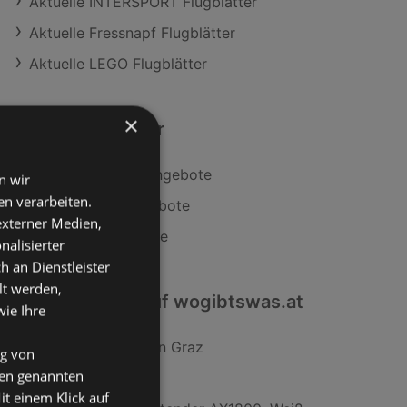
Aktuelle INTERSPORT Flugblätter
Aktuelle Fressnapf Flugblätter
Aktuelle LEGO Flugblätter
×
Ähnliche Händler
Tchibo/Eduscho Angebote
n wir
n verarbeiten.
INTERSPORT Angebote
 externer Medien,
Fressnapf Angebote
nalisierter
an Dienstleister
lt werden,
Interessantes auf wogibtswas.at
wie Ihre
Mitsubishi Filialen in Graz
ng von
den genannten
dm Filialen in Graz
it einem Klick auf