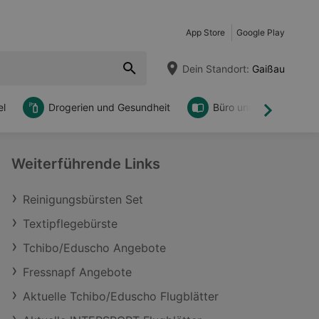
App Store
Google Play
Dein Standort:
Gaißau
l
Drogerien und Gesundheit
Büro und DIY
Weiter
Weiterführende Links
Reinigungsbürsten Set
Textipflegebürste
Tchibo/Eduscho Angebote
Fressnapf Angebote
Aktuelle Tchibo/Eduscho Flugblätter