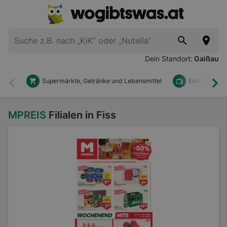
Dein Standort:
Gaißau
Supermärkte, Getränke und Lebensmittel
Elektronik u
Zurück
Wei
MPREIS
Filialen in Fiss