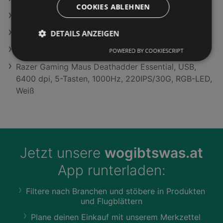
COOKIES ABLEHNEN
Eckes-Granini Austria GmbH Filialen in Fiss
Bresser Funk-Wetterstation Angebote
DETAILS ANZEIGEN
Herdumbauschrank MERLE Grau/Eichefarben
POWERED BY COOKIESCRIPT
Razer Gaming Maus Deathadder Essential, USB,
6400 dpi, 5-Tasten, 1000Hz, 220IPS/30G, RGB-LED,
Weiß
Jetzt unsere
wogibtswas.at
App runterladen:
Filtere nach Branchen und stöbere in Produkten
und Flugblättern
Plane deinen Einkauf mit unserem Merkzettel