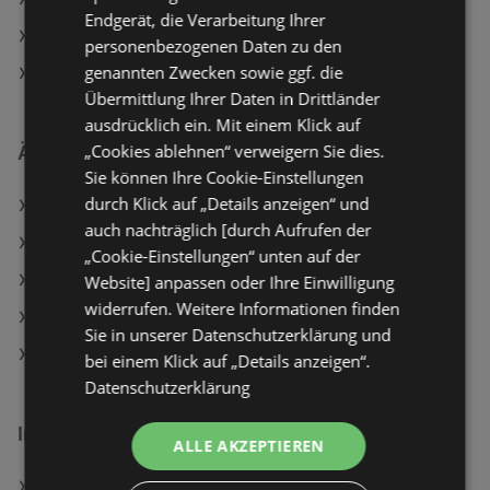
Aktuelle Maximarkt Flugblätter
Endgerät, die Verarbeitung Ihrer
Aktuelle BILLA Flugblätter
personenbezogenen Daten zu den
genannten Zwecken sowie ggf. die
Aktuelle SPAR Flugblätter
Übermittlung Ihrer Daten in Drittländer
ausdrücklich ein. Mit einem Klick auf
„Cookies ablehnen“ verweigern Sie dies.
Ähnliche Händler
Sie können Ihre Cookie-Einstellungen
durch Klick auf „Details anzeigen“ und
Lidl Angebote
auch nachträglich [durch Aufrufen der
BILLA Angebote
„Cookie-Einstellungen“ unten auf der
BILLA PLUS Angebote
Website] anpassen oder Ihre Einwilligung
widerrufen. Weitere Informationen finden
Travel FREE Angebote
Sie in unserer Datenschutzerklärung und
Maximarkt Angebote
bei einem Klick auf „Details anzeigen“.
Datenschutzerklärung
Interessantes auf wogibtswas.at
ALLE AKZEPTIEREN
Apfel-Himbeere-Kirsche Angebote