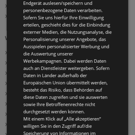
Endgerät auslesen/speichern und
MPREIS in Mutters
personenbezogene Daten verarbeiten.
MPREIS in Zams
Sofern Sie uns hierfür Ihre Einwilligung
erteilen, geschieht dies für die Einbindung
externer Medien, die Nutzungsanalyse, die
Weiterführende Links
Personalisierung unserer Angebote, das
Ausspielen personalisierter Werbung und
Soletti Salzstangerl
die Auswertung unserer
Werbekampagnen. Dabei werden Daten
Ja! Natürlich Frankfurter
auch an Dienstleister weitergeben. Sofern
Ja! Natürlich Mozzarella
Daten in Länder außerhalb der
Europäischen Union übermittelt werden,
MPREIS Angebote
besteht das Risiko, dass Behörden auf
Maximarkt Angebote
diese Daten zugreifen und sie auswerten
sowie Ihre Betroffenenrechte nicht
T&G Angebote
durchgesetzt werden können.
Aktuelle HOFER Flugblätter
Mit einem Klick auf „Alle akzeptieren“
Aktuelle PENNY Flugblätter
willigen Sie in den Zugriff auf/die
Speicherung von Informationen im