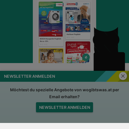
Schli
NEWSLETTER ANMELDEN
wogibtswas.at
Impressum
Nutzungsbedingungen
AGB
Möchtest du spezielle Angebote von wogibtswas.at per
Email erhalten?
Datenschutzerklärung
Für Händler
NEWSLETTER ANMELDEN
Jobs
Nach