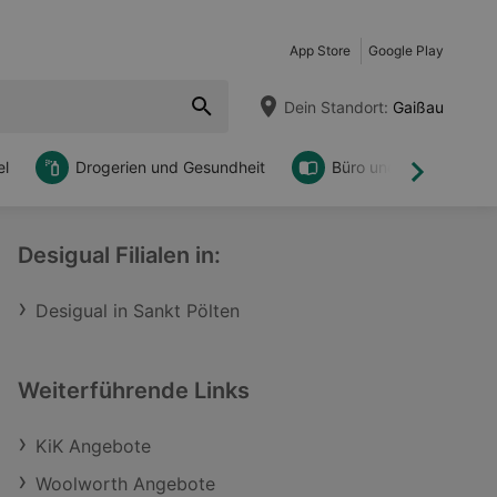
App Store
Google Play
Dein Standort:
Gaißau
l
Drogerien und Gesundheit
Büro und DIY
Weiter
Desigual Filialen in:
Desigual in Sankt Pölten
Weiterführende Links
KiK Angebote
Woolworth Angebote