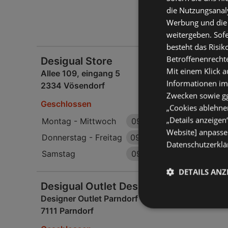
die Nutzungsanaly
Werbung und die
weitergeben. Sof
besteht das Risik
Betroffenenrecht
Desigual Store
Mit einem Klick a
Allee 109, eingang 5
Informationen im
2334 Vösendorf
Zwecken sowie ggf
Geschlossen
„Cookies ablehnen
„Details anzeigen
Montag - Mittwoch
09:00
-
19:00 Uhr
Website] anpassen
Donnerstag - Freitag
09:00
-
20:00 Uhr
Datenschutzerklär
Samstag
09:00
-
18:00 Uhr
DETAILS ANZ
Desigual Outlet Designer Outlet Parn
Designer Outlet Parndorf Unit 17 - 18
7111 Parndorf