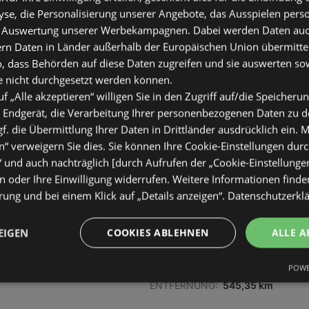
se, die Personalisierung unserer Angebote, das Ausspielen perso
 Auswertung unserer Werbekampagnen. Dabei werden Daten auch 
ern Daten in Länder außerhalb der Europäischen Union übermitte
o, dass Behörden auf diese Daten zugreifen und sie auswerten so
e nicht durchgesetzt werden können.
ANGEBOTE:
0
uf „Alle akzeptieren“ willigen Sie in den Zugriff auf/die Speicheru
FLUGBLÄTTER:
0
 Endgerät, die Verarbeitung Ihrer personenbezogenen Daten zu 
ENTFERNUNG:
507,08 km
. die Übermittlung Ihrer Daten in Drittländer ausdrücklich ein. M
“ verweigern Sie dies. Sie können Ihre Cookie-Einstellungen durc
“ und auch nachträglich [durch Aufrufen der „Cookie-Einstellunge
 oder Ihre Einwilligung widerrufen. Weitere Informationen finden
ung und bei einem Klick auf „Details anzeigen“.
Datenschutzerkl
EIGEN
COOKIES ABLEHNEN
ALLE A
dorf
ANGEBOTE:
0
POWE
FLUGBLÄTTER:
0
ENTFERNUNG:
545,35 km