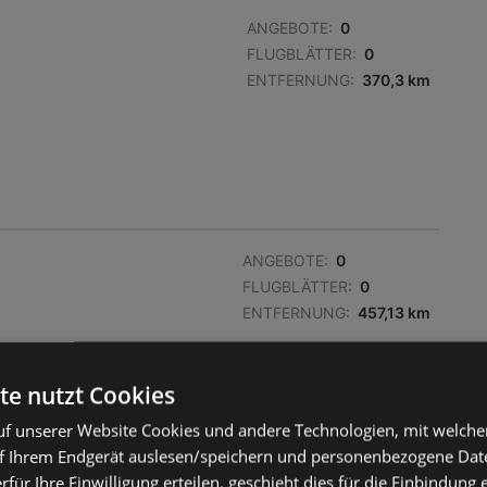
ANGEBOTE:
0
FLUGBLÄTTER:
0
ENTFERNUNG:
370,3 km
ANGEBOTE:
0
FLUGBLÄTTER:
0
ENTFERNUNG:
457,13 km
te nutzt Cookies
f unserer Website Cookies und andere Technologien, mit welche
f Ihrem Endgerät auslesen/speichern und personenbezogene Date
erfür Ihre Einwilligung erteilen, geschieht dies für die Einbindung