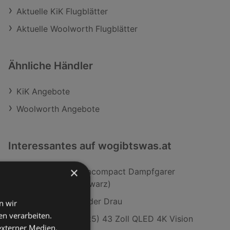
Aktuelle KiK Flugblätter
Aktuelle Woolworth Flugblätter
Ähnliche Händler
KiK Angebote
Woolworth Angebote
Interessantes auf wogibtswas.at
×
Tefal VC2048 Ultracompact Dampfgarer
(800 Watt, 9 l, Schwarz)
JYSK in Spittal an der Drau
n wir
n verarbeiten.
Samsung Q8F (2025) 43 Zoll QLED 4K Vision
 externer Medien,