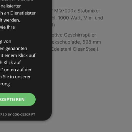
AI TV; QLED TV
nalisierter
Braun Multi Quick 7 MQ7000x Stabmixer
an Dienstleister
(Schwarz / Edelstahl, 1000 Watt, Mix- und
lt werden,
Messbecher 600 ml)
wie Ihre
Miele G 5110 SCi Active Geschirrspüler
ng von
(integrierbar, Besteckschublade, 598 mm
den genannten
breit, 45 dB(A), D, Edelstahl CleanSteel)
it einem Klick auf
h Klick auf
n“ unten auf der
 Sie in unserer
ärung
KZEPTIEREN
RED BY COOKIESCRIPT