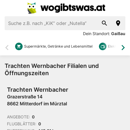
Dein Standort:
Gaißau
Supermärkte, Getränke und Lebensmittel
Elektronik u
Zurück
Wei
Trachten Wernbacher Filialen und
Öffnungszeiten
Trachten Wernbacher
Grazerstraße 14
8662 Mitterdorf im Mürztal
ANGEBOTE:
0
FLUGBLÄTTER:
0