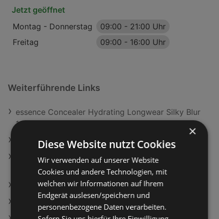
Jetzt geöffnet
Montag - Donnerstag
09:00
-
21:00 Uhr
Freitag
09:00
-
16:00 Uhr
Weiterführende Links
essence Concealer Hydrating Longwear Silky Blur
130
×
essence Nagelpflege Nail Balm Juicy Nail 01
Diese Website nutzt Cookies
PHYSICIANS FORMULA Highlighter Mineral Wear
Wir verwenden auf unserer Website
Diamond Dust
Cookies und andere Technologien, mit
welchen wir Informationen auf Ihrem
dm Angebote
Endgerät auslesen/speichern und
Müller Angebote
personenbezogene Daten verarbeiten.
Sofern Sie uns hierfür Ihre Einwilligung
Aktuelle Müller Flugblätter