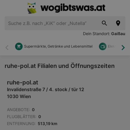
Dein Standort:
Gaißau
Supermärkte, Getränke und Lebensmittel
Elektronik u
Zurück
Wei
ruhe-pol.at Filialen und Öffnungszeiten
ruhe-pol.at
Invalidenstraße 7 / 4. stock / tür 12
1030 Wien
ANGEBOTE:
0
FLUGBLÄTTER:
0
ENTFERNUNG:
513,19 km