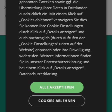
genannten Zwecken sowie ggf. die
Übermittlung Ihrer Daten in Drittländer
Renforce Bettwäsche
ausdrücklich ein. Mit einem Klick auf
SPAR Filialen in Maierhof
„Cookies ablehnen“ verweigern Sie dies.
Sie können Ihre Cookie-Einstellungen
durch Klick auf „Details anzeigen“ und
auch nachträglich [durch Aufrufen der
„Cookie-Einstellungen“ unten auf der
Jetzt unsere
wogibtswas.at
Website] anpassen oder Ihre Einwilligung
App runterladen:
widerrufen. Weitere Informationen finden
Sie in unserer Datenschutzerklärung und
Filtere nach Branchen und stöbere in Produkten
bei einem Klick auf „Details anzeigen“.
und Flugblättern
Datenschutzerklärung
Plane deinen Einkauf mit unserem Merkzettel
ALLE AKZEPTIEREN
Lasse dich benachrichtigen, wenn es neue
Flugblätter gibt
COOKIES ABLEHNEN
Neu in der Stadt? Auf unserer Karte findest du
alle Anbieter in deiner Nähe.