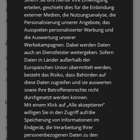
erteilen, geschieht dies für die Einbindung
Aktuelle dm Flugblätter
externer Medien, die Nutzungsanalyse, die
Aktuelle BIPA Flugblätter
Personalisierung unserer Angebote, das
Ausspielen personalisierter Werbung und
die Auswertung unserer
Ähnliche Händler
Werbekampagnen. Dabei werden Daten
auch an Dienstleister weitergeben. Sofern
dm Angebote
Daten in Länder außerhalb der
Europäischen Union übermittelt werden,
BIPA Angebote
besteht das Risiko, dass Behörden auf
Müller Angebote
diese Daten zugreifen und sie auswerten
sowie Ihre Betroffenenrechte nicht
durchgesetzt werden können.
Interessantes auf wogibtswas.at
Mit einem Klick auf „Alle akzeptieren“
willigen Sie in den Zugriff auf/die
EP: ElectronicPartner in Heinfels
Speicherung von Informationen im
Endgerät, die Verarbeitung Ihrer
Jacobs Caffe Crema Intenso Kaffeebohnen, 1 kg
personenbezogenen Daten zu den
Luigis Mansion 3 - [Nintendo of Europe Switch]