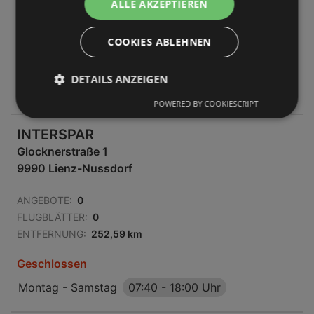
ANGEBOTE:
0
ALLE AKZEPTIEREN
FLUGBLÄTTER:
0
ENTFERNUNG:
244,18 km
COOKIES ABLEHNEN
Geschlossen
DETAILS ANZEIGEN
Montag - Samstag
07:40
-
18:00 Uhr
POWERED BY COOKIESCRIPT
INTERSPAR
Glocknerstraße 1
9990 Lienz-Nussdorf
ANGEBOTE:
0
FLUGBLÄTTER:
0
ENTFERNUNG:
252,59 km
Geschlossen
Montag - Samstag
07:40
-
18:00 Uhr