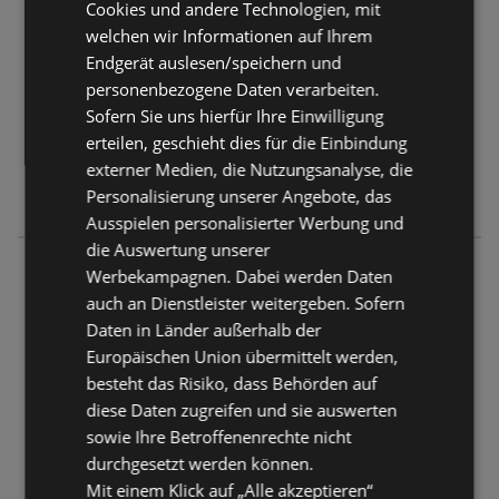
Cookies und andere Technologien, mit
6130 Schwaz
welchen wir Informationen auf Ihrem
ANGEBOTE:
0
Endgerät auslesen/speichern und
FLUGBLÄTTER:
0
personenbezogene Daten verarbeiten.
ENTFERNUNG:
159,7 km
Sofern Sie uns hierfür Ihre Einwilligung
erteilen, geschieht dies für die Einbindung
Geschlossen
externer Medien, die Nutzungsanalyse, die
Personalisierung unserer Angebote, das
Montag - Samstag
07:40
-
18:00 Uhr
Ausspielen personalisierter Werbung und
die Auswertung unserer
INTERSPAR
Werbekampagnen. Dabei werden Daten
Innsbrucker Straße 104
auch an Dienstleister weitergeben. Sofern
6300 Wörgl
Daten in Länder außerhalb der
Europäischen Union übermittelt werden,
ANGEBOTE:
0
besteht das Risiko, dass Behörden auf
FLUGBLÄTTER:
0
diese Daten zugreifen und sie auswerten
ENTFERNUNG:
184,04 km
sowie Ihre Betroffenenrechte nicht
durchgesetzt werden können.
Geschlossen
Mit einem Klick auf „Alle akzeptieren“