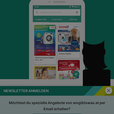
Schli
NEWSLETTER ANMELDEN
wogibtswas.at
Impressum
Nutzungsbedingungen
AGB
Möchtest du spezielle Angebote von wogibtswas.at per
Email erhalten?
Datenschutzerklärung
Für Händler