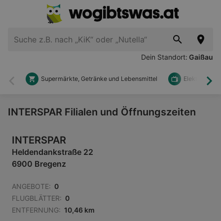
Dein Standort:
Gaißau
Supermärkte, Getränke und Lebensmittel
Elektronik u
Zurück
Wei
INTERSPAR Filialen und Öffnungszeiten
INTERSPAR
Heldendankstraße 22
6900 Bregenz
ANGEBOTE:
0
FLUGBLÄTTER:
0
ENTFERNUNG:
10,46 km