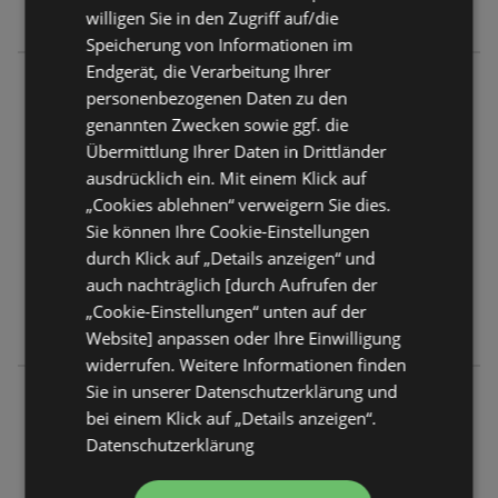
Montag - Samstag
07:40
-
18:00 Uhr
willigen Sie in den Zugriff auf/die
Speicherung von Informationen im
Endgerät, die Verarbeitung Ihrer
INTERSPAR
personenbezogenen Daten zu den
Karl Ganzerstraße 1
genannten Zwecken sowie ggf. die
6330 Kufstein
Übermittlung Ihrer Daten in Drittländer
ausdrücklich ein. Mit einem Klick auf
ANGEBOTE:
0
„Cookies ablehnen“ verweigern Sie dies.
FLUGBLÄTTER:
0
Sie können Ihre Cookie-Einstellungen
ENTFERNUNG:
192,5 km
durch Klick auf „Details anzeigen“ und
auch nachträglich [durch Aufrufen der
Geschlossen
„Cookie-Einstellungen“ unten auf der
Montag - Samstag
07:40
-
18:00 Uhr
Website] anpassen oder Ihre Einwilligung
widerrufen. Weitere Informationen finden
Sie in unserer Datenschutzerklärung und
INTERSPAR
bei einem Klick auf „Details anzeigen“.
Leogangerstraße 18
Datenschutzerklärung
5760 Saalfelden