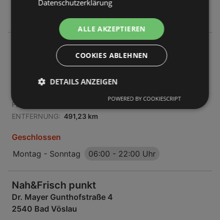
Datenschutzerklärung
Sonntag
07:00
-
21:00 Uhr
ALLE AKZEPTIEREN
Nah&Frisch punkt
COOKIES ABLEHNEN
Steinmanager Straße 8
7423 Pinkafeld
DETAILS ANZEIGEN
ANGEBOTE:
0
POWERED BY COOKIESCRIPT
FLUGBLÄTTER:
0
ENTFERNUNG:
491,23 km
Geschlossen
Montag - Sonntag
06:00
-
22:00 Uhr
Nah&Frisch punkt
Dr. Mayer Gunthofstraße 4
2540 Bad Vöslau