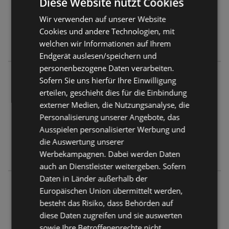
Diese Website nutzt Cookies
Geschlossen
Wir verwenden auf unserer Website
Montag - Freitag
07:00
-
19:00 Uhr
Cookies und andere Technologien, mit
welchen wir Informationen auf Ihrem
Samstag - Sonntag
08:00
-
18:00 Uhr
Endgerät auslesen/speichern und
personenbezogene Daten verarbeiten.
Nah&Frisch punkt
Sofern Sie uns hierfür Ihre Einwilligung
Oberschwarza 62
erteilen, geschieht dies für die Einbindung
8471 Spielfeld
externer Medien, die Nutzungsanalyse, die
Personalisierung unserer Angebote, das
ANGEBOTE:
0
Ausspielen personalisierter Werbung und
FLUGBLÄTTER:
0
die Auswertung unserer
ENTFERNUNG:
466,05 km
Werbekampagnen. Dabei werden Daten
auch an Dienstleister weitergeben. Sofern
Daten in Länder außerhalb der
Nah&Frisch punkt
Europäischen Union übermittelt werden,
Mold 1a
besteht das Risiko, dass Behörden auf
3580 Mold
diese Daten zugreifen und sie auswerten
sowie Ihre Betroffenenrechte nicht