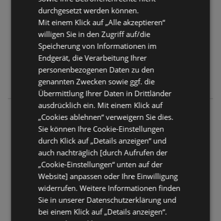
ANGEBOTE:
0
durchgesetzt werden können.
FLUGBLÄTTER:
0
Mit einem Klick auf „Alle akzeptieren“
ENTFERNUNG:
472,27 km
willigen Sie in den Zugriff auf/die
Speicherung von Informationen im
Geschlossen
Endgerät, die Verarbeitung Ihrer
Montag - Samstag
06:00
-
21:00 Uhr
personenbezogenen Daten zu den
genannten Zwecken sowie ggf. die
Sonntag
07:00
-
22:00 Uhr
Übermittlung Ihrer Daten in Drittländer
ausdrücklich ein. Mit einem Klick auf
Nah&Frisch punkt
„Cookies ablehnen“ verweigern Sie dies.
Radkersburgerstraße 16
Sie können Ihre Cookie-Einstellungen
8344 Bad Gleichenberg
durch Klick auf „Details anzeigen“ und
auch nachträglich [durch Aufrufen der
ANGEBOTE:
0
„Cookie-Einstellungen“ unten auf der
FLUGBLÄTTER:
0
Website] anpassen oder Ihre Einwilligung
ENTFERNUNG:
481,2 km
widerrufen. Weitere Informationen finden
Sie in unserer Datenschutzerklärung und
Geschlossen
bei einem Klick auf „Details anzeigen“.
Montag - Samstag
05:00
-
22:00 Uhr