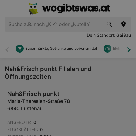
Dein Standort:
Gaißau
Supermärkte, Getränke und Lebensmittel
Elektronik u
Zurück
Wei
Nah&Frisch punkt Filialen und
Öffnungszeiten
Nah&Frisch punkt
Maria-Theresien-Straße 78
6890 Lustenau
ANGEBOTE:
0
FLUGBLÄTTER:
0