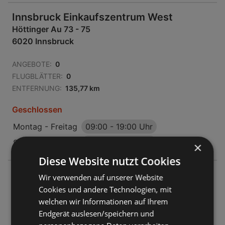
Innsbruck Einkaufszentrum West
Höttinger Au 73 - 75
6020 Innsbruck
ANGEBOTE:
0
FLUGBLÄTTER:
0
ENTFERNUNG:
135,77 km
Geschlossen
Montag - Freitag
09:00
-
19:00 Uhr
Samstag
09:00
-
18:00 Uhr
×
Diese Website nutzt Cookies
Innsbruck Rathausgalerie
Wir verwenden auf unserer Website
Maria Theresienstraße 18
Cookies und andere Technologien, mit
6020 Innsbruck
welchen wir Informationen auf Ihrem
Endgerät auslesen/speichern und
ANGEBOTE:
0