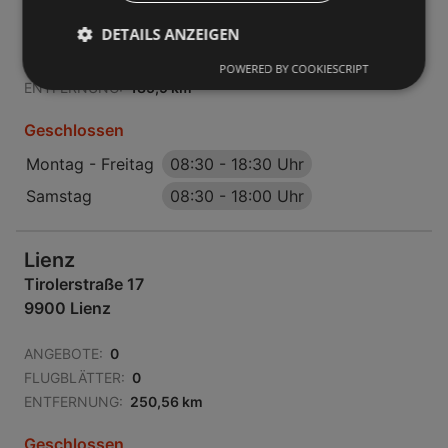
DETAILS ANZEIGEN
ANGEBOTE:
0
FLUGBLÄTTER:
0
POWERED BY COOKIESCRIPT
ENTFERNUNG:
185,9 km
Geschlossen
Montag - Freitag
08:30
-
18:30 Uhr
Samstag
08:30
-
18:00 Uhr
Lienz
Tirolerstraße 17
9900 Lienz
ANGEBOTE:
0
FLUGBLÄTTER:
0
ENTFERNUNG:
250,56 km
Geschlossen