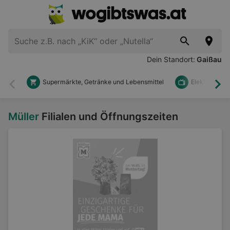
Dein Standort:
Gaißau
Supermärkte, Getränke und Lebensmittel
Elektronik u
Zurück
Wei
Müller
Filialen und Öffnungszeiten