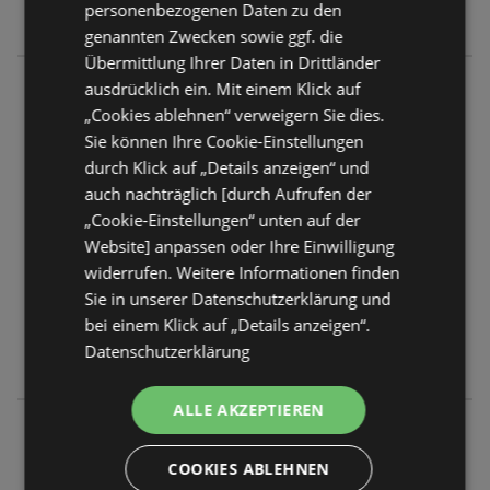
personenbezogenen Daten zu den
Samstag
09:00
-
18:00 Uhr
genannten Zwecken sowie ggf. die
Übermittlung Ihrer Daten in Drittländer
Schwaz Stadt Galerien
ausdrücklich ein. Mit einem Klick auf
Andreas Hoferstraße 10
„Cookies ablehnen“ verweigern Sie dies.
6130 Schwaz
Sie können Ihre Cookie-Einstellungen
durch Klick auf „Details anzeigen“ und
ANGEBOTE:
0
auch nachträglich [durch Aufrufen der
FLUGBLÄTTER:
0
„Cookie-Einstellungen“ unten auf der
ENTFERNUNG:
159,43 km
Website] anpassen oder Ihre Einwilligung
widerrufen. Weitere Informationen finden
Geschlossen
Sie in unserer Datenschutzerklärung und
bei einem Klick auf „Details anzeigen“.
Montag - Freitag
08:30
-
19:00 Uhr
Datenschutzerklärung
Samstag
08:30
-
18:00 Uhr
ALLE AKZEPTIEREN
Wörgl M4
Salzburger Straße 32
COOKIES ABLEHNEN
6300 Wörgl