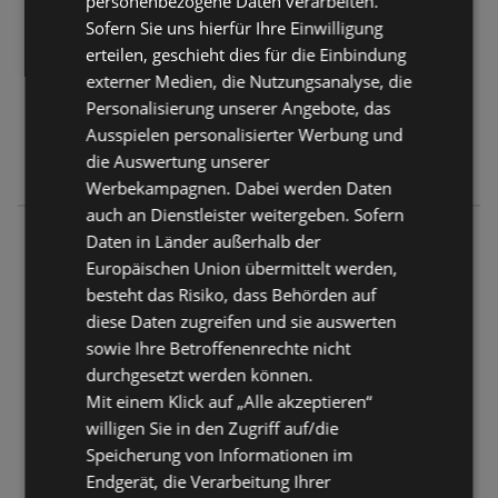
personenbezogene Daten verarbeiten.
FLUGBLÄTTER:
0
Sofern Sie uns hierfür Ihre Einwilligung
ENTFERNUNG:
137,25 km
erteilen, geschieht dies für die Einbindung
externer Medien, die Nutzungsanalyse, die
Geschlossen
Personalisierung unserer Angebote, das
Montag - Freitag
08:30
-
19:00 Uhr
Ausspielen personalisierter Werbung und
die Auswertung unserer
Samstag
09:00
-
18:00 Uhr
Werbekampagnen. Dabei werden Daten
auch an Dienstleister weitergeben. Sofern
Innsbruck DEZ
Daten in Länder außerhalb der
Amraser-See-Straße 56a
Europäischen Union übermittelt werden,
6020 Innsbruck
besteht das Risiko, dass Behörden auf
diese Daten zugreifen und sie auswerten
ANGEBOTE:
0
sowie Ihre Betroffenenrechte nicht
FLUGBLÄTTER:
0
durchgesetzt werden können.
ENTFERNUNG:
140,01 km
Mit einem Klick auf „Alle akzeptieren“
willigen Sie in den Zugriff auf/die
Geschlossen
Speicherung von Informationen im
Montag - Freitag
09:00
-
19:00 Uhr
Endgerät, die Verarbeitung Ihrer