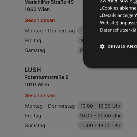
Zwecken sowie ggf
Mariahilfer Straße 49
„Cookies ablehnen
1060 Wien
„Details anzeigen
Geschlossen
Website] anpassen
Datenschutzerklär
Montag - Donnerstag
10:00
-
19:30 Uhr
Freitag
10:00
-
20:00 Uhr
DETAILS ANZ
Samstag
09:30
-
18:00 Uhr
LUSH
Rotenturmstraße 8
1010 Wien
Geschlossen
Montag - Donnerstag
10:00
-
19:30 Uhr
Freitag
10:00
-
20:00 Uhr
Samstag
10:00
-
18:00 Uhr