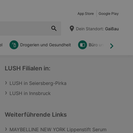
App Store
Google Play
Dein Standort:
Gaißau
l
Drogerien und Gesundheit
Büro und DIY
Weiter
LUSH Filialen in:
LUSH in Seiersberg-Pirka
LUSH in Innsbruck
Weiterführende Links
MAYBELLINE NEW YORK Lippenstift Serum