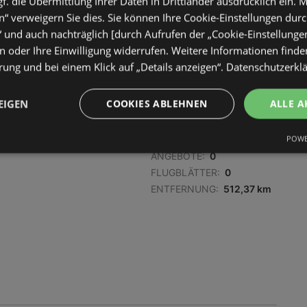
. die Übermittlung Ihrer Daten in Drittländer ausdrücklich ein. M
FLUGBLÄTTER:
0
“ verweigern Sie dies. Sie können Ihre Cookie-Einstellungen durc
ENTFERNUNG:
510,76 km
“ und auch nachträglich [durch Aufrufen der „Cookie-Einstellunge
 oder Ihre Einwilligung widerrufen. Weitere Informationen finden
ung und bei einem Klick auf „Details anzeigen“.
Datenschutzerkl
EIGEN
COOKIES ABLEHNEN
ALLE A
POWE
ANGEBOTE:
0
FLUGBLÄTTER:
0
ENTFERNUNG:
512,37 km