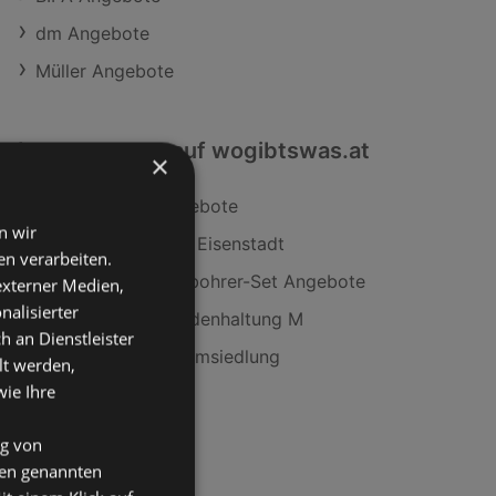
dm Angebote
Müller Angebote
Interessantes auf wogibtswas.at
×
Fitocose Pure Angebote
n wir
bständig Filialen in Eisenstadt
n verarbeiten.
Einschnittgewindebohrer-Set Angebote
 externer Medien,
nalisierter
Clever Eier aus Bodenhaltung M
an Dienstleister
T&G Filialen in Wimmsiedlung
lt werden,
wie Ihre
ng von
den genannten