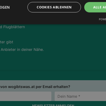
EIGEN
COOKIES ABLEHNEN
ALLE A
s.at
App runterladen:
POWE
d Flugblättern
ter gibt
 Anbieter in deiner Nähe.
von wogibtswas.at per Email erhalten?
NEWSLETTER ANMELDEN