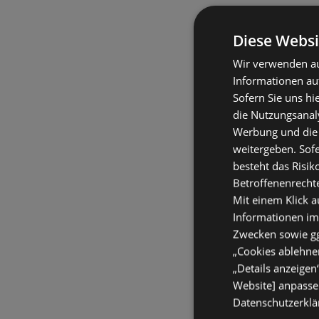
Diese Websi
Wir verwenden au
Informationen au
Sofern Sie uns hi
die Nutzungsanaly
Werbung und die
weitergeben. Sof
besteht das Risik
Betroffenenrecht
Mit einem Klick a
Informationen im
Zwecken sowie ggf
„Cookies ablehnen
„Details anzeigen
Website] anpassen
Datenschutzerklär