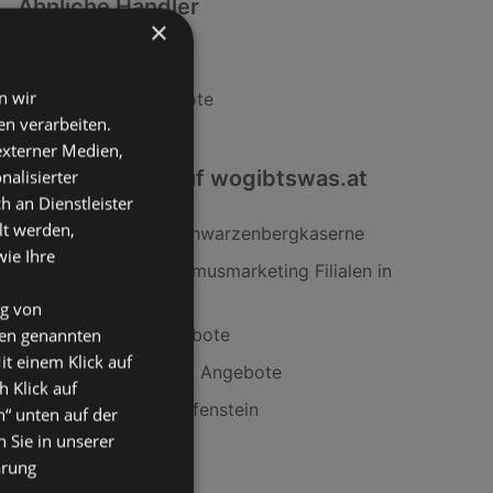
Ähnliche Händler
×
KiK Angebote
n wir
Woolworth Angebote
n verarbeiten.
 externer Medien,
Interessantes auf wogibtswas.at
nalisierter
an Dienstleister
lt werden,
Rama Filialen in Schwarzenbergkaserne
wie Ihre
Saint Elmo’s Tourismusmarketing Filialen in
Höggen
ng von
Bohlenstärke Angebote
den genannten
it einem Klick auf
Crane Ballspielnetz Angebote
h Klick auf
SodaStream in Grafenstein
n“ unten auf der
 Sie in unserer
ärung