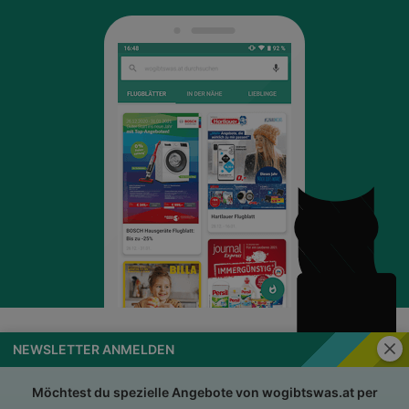
Schli
NEWSLETTER ANMELDEN
wogibtswas.at
Impressum
Nutzungsbedingungen
AGB
Möchtest du spezielle Angebote von wogibtswas.at per