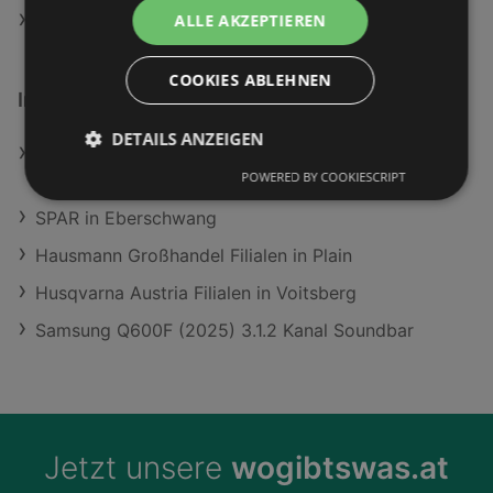
ALLE AKZEPTIEREN
Müller Angebote
COOKIES ABLEHNEN
Interessantes auf wogibtswas.at
DETAILS ANZEIGEN
CORSAIR K55 CORE Gaming Tastatur, 10-Zonen
POWERED BY COOKIESCRIPT
RGB, qwertz, USB-A, Schwarz
SPAR in Eberschwang
Hausmann Großhandel Filialen in Plain
Husqvarna Austria Filialen in Voitsberg
Samsung Q600F (2025) 3.1.2 Kanal Soundbar
Jetzt unsere
wogibtswas.at