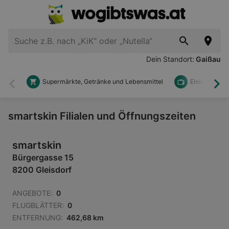
Dein Standort:
Gaißau
Supermärkte, Getränke und Lebensmittel
Elektronik u
Zurück
Wei
smartskin Filialen und Öffnungszeiten
smartskin
Bürgergasse 15
8200 Gleisdorf
ANGEBOTE:
0
FLUGBLÄTTER:
0
ENTFERNUNG:
462,68 km