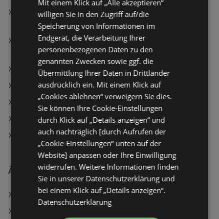
Mit einem Klick auf „Alle akzeptieren“
essence Concealer Hydrating Longwear Silky Blur
willigen Sie in den Zugriff auf/die
90
Speicherung von Informationen im
Endgerät, die Verarbeitung Ihrer
NYX PROFESSIONAL MAKEUP Lipgloss Jelly Job 14
personenbezogenen Daten zu den
Cherry Jelly
genannten Zwecken sowie ggf. die
BIPA Angebote
Übermittlung Ihrer Daten in Drittländer
ausdrücklich ein. Mit einem Klick auf
Müller Angebote
„Cookies ablehnen“ verweigern Sie dies.
Aktuelle Müller Flugblätter
Sie können Ihre Cookie-Einstellungen
Aktuelle dm Flugblätter
durch Klick auf „Details anzeigen“ und
auch nachträglich [durch Aufrufen der
Aktuelle BIPA Flugblätter
„Cookie-Einstellungen“ unten auf der
Website] anpassen oder Ihre Einwilligung
widerrufen. Weitere Informationen finden
Ähnliche Händler
Sie in unserer Datenschutzerklärung und
bei einem Klick auf „Details anzeigen“.
dm Angebote
Datenschutzerklärung
BIPA Angebote