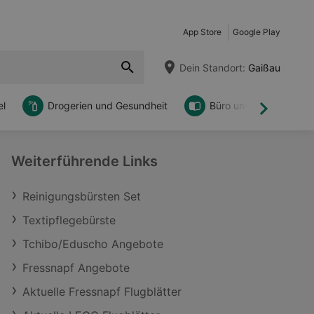
App Store
Google Play
Dein Standort:
Gaißau
l
Drogerien und Gesundheit
Büro und DIY
Weiter
Weiterführende Links
Reinigungsbürsten Set
Textipflegebürste
Tchibo/Eduscho Angebote
Fressnapf Angebote
Aktuelle Fressnapf Flugblätter