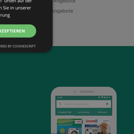
n“ unten auf der
Unwahrscheinliche Angebote
 Sie in unserer
Sygonix 1629426 Angebote
ärung
Viditty Angebote
KZEPTIEREN
RED BY COOKIESCRIPT