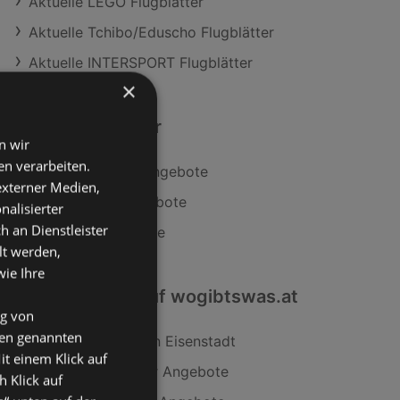
Aktuelle LEGO Flugblätter
Aktuelle Tchibo/Eduscho Flugblätter
Aktuelle INTERSPORT Flugblätter
×
Ähnliche Händler
n wir
n verarbeiten.
Tchibo/Eduscho Angebote
 externer Medien,
INTERSPORT Angebote
nalisierter
an Dienstleister
Fressnapf Angebote
lt werden,
wie Ihre
Interessantes auf wogibtswas.at
ng von
den genannten
Apotheke Filialen in Eisenstadt
it einem Klick auf
Tischleuchte Krikor Angebote
h Klick auf