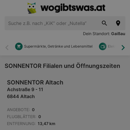
Dein Standort:
Gaißau
Supermärkte, Getränke und Lebensmittel
Elektronik u
Zurück
Wei
SONNENTOR Filialen und Öffnungszeiten
SONNENTOR Altach
Achstraße 9 - 11
6844 Altach
ANGEBOTE:
0
FLUGBLÄTTER:
0
ENTFERNUNG:
13,47 km