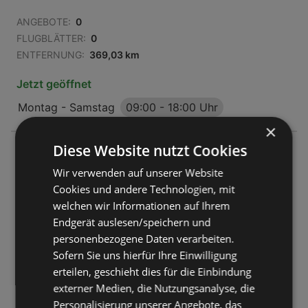
ANGEBOTE:
0
FLUGBLÄTTER:
0
ENTFERNUNG:
369,03 km
Jetzt geöffnet
Montag - Samstag
09:00
-
18:00 Uhr
×
Diese Website nutzt Cookies
SONNENTOR Zwettl
Dreifaltigkeitsplatz 1
Wir verwenden auf unserer Website
3910 Zwettl
Cookies und andere Technologien, mit
welchen wir Informationen auf Ihrem
ANGEBOTE:
0
Endgerät auslesen/speichern und
FLUGBLÄTTER:
0
personenbezogene Daten verarbeiten.
ENTFERNUNG:
432,88 km
Sofern Sie uns hierfür Ihre Einwilligung
erteilen, geschieht dies für die Einbindung
Jetzt geöffnet
externer Medien, die Nutzungsanalyse, die
Montag - Donnerstag
08:30
-
12:30 Uhr
Personalisierung unserer Angebote, das