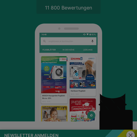
11 800 Bewertungen
Schli
NEWSLETTER ANMELDEN
wogibtswas.at
Impressum