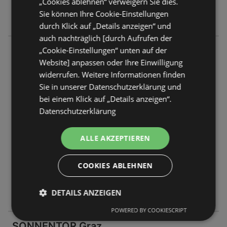
„Cookies ablehnen“ verweigern Sie dies.
Freitag
08:30
-
18:00 Uhr
Sie können Ihre Cookie-Einstellungen
Samstag
08:30
-
12:30 Uhr
durch Klick auf „Details anzeigen“ und
auch nachträglich [durch Aufrufen der
SONNENTOR Sprögnitz
„Cookie-Einstellungen“ unten auf der
Website] anpassen oder Ihre Einwilligung
Sprögnitz 10
widerrufen. Weitere Informationen finden
3910 Zwettl
Sie in unserer Datenschutzerklärung und
bei einem Klick auf „Details anzeigen“.
ANGEBOTE:
0
Datenschutzerklärung
FLUGBLÄTTER:
0
ENTFERNUNG:
435,97 km
ALLE AKZEPTIEREN
Jetzt geöffnet
Montag - Freitag
08:00
-
17:00 Uhr
COOKIES ABLEHNEN
Samstag
09:00
-
17:00 Uhr
DETAILS ANZEIGEN
Sonntag
12:30
-
17:00 Uhr
POWERED BY COOKIESCRIPT
SONNENTOR Graz