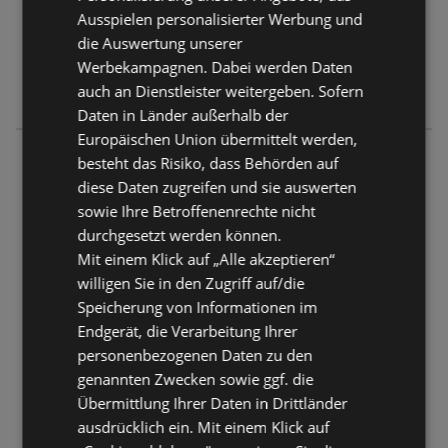
14:00
-
18:00 Uhr
Ausspielen personalisierter Werbung und
Freitag
08:30
-
18:00 Uhr
die Auswertung unserer
Werbekampagnen. Dabei werden Daten
Samstag
08:30
-
13:00 Uhr
auch an Dienstleister weitergeben. Sofern
13:30
-
17:00 Uhr
Daten in Länder außerhalb der
Europäischen Union übermittelt werden,
SONNENTOR "Unter'm Hollerbusch" in
besteht das Risiko, dass Behörden auf
Zwettl
diese Daten zugreifen und sie auswerten
Landstraße 5
sowie Ihre Betroffenenrechte nicht
3910 Zwettl
durchgesetzt werden können.
Mit einem Klick auf „Alle akzeptieren“
ANGEBOTE:
0
willigen Sie in den Zugriff auf/die
FLUGBLÄTTER:
0
Speicherung von Informationen im
ENTFERNUNG:
432,9 km
Endgerät, die Verarbeitung Ihrer
personenbezogenen Daten zu den
Jetzt geöffnet
genannten Zwecken sowie ggf. die
Montag - Donnerstag
08:30
-
12:30 Uhr
Übermittlung Ihrer Daten in Drittländer
14:00
-
18:00 Uhr
ausdrücklich ein. Mit einem Klick auf