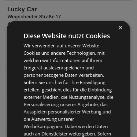
Lucky Car
Wegscheider Straße 17
4060 Leonding
×
Diese Website nutzt Cookies
ANGEBOTE:
0
Wir verwenden auf unserer Website
FLUGBLÄTTER:
0
Cookies und andere Technologien, mit
ENTFERNUNG:
359,94 km
welchen wir Informationen auf Ihrem
Endgerät auslesen/speichern und
Lucky Car
personenbezogene Daten verarbeiten.
Ennser Straße 18
Sofern Sie uns hierfür Ihre Einwilligung
4400 Steyr
erteilen, geschieht dies für die Einbindung
externer Medien, die Nutzungsanalyse, die
ANGEBOTE:
0
Personalisierung unserer Angebote, das
FLUGBLÄTTER:
0
Ausspielen personalisierter Werbung und
ENTFERNUNG:
366,45 km
die Auswertung unserer
Werbekampagnen. Dabei werden Daten
auch an Dienstleister weitergeben. Sofern