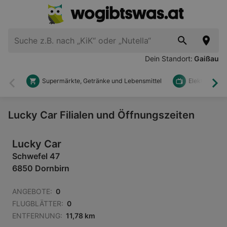
Dein Standort:
Gaißau
Supermärkte, Getränke und Lebensmittel
Elektronik u
Zurück
Wei
Lucky Car Filialen und Öffnungszeiten
Lucky Car
Schwefel 47
6850 Dornbirn
ANGEBOTE:
0
FLUGBLÄTTER:
0
ENTFERNUNG:
11,78 km