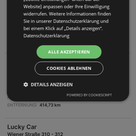
Südring 310
Website] anpassen oder Ihre Einwilligung
9020 Klagenfurt
widerrufen. Weitere Informationen finden
Sie in unserer Datenschutzerklärung und
ANGEBOTE:
0
bei einem Klick auf „Details anzeigen“.
FLUGBLÄTTER:
0
Datenschutzerklärung
ENTFERNUNG:
372,2 km
ALLE AKZEPTIEREN
Lucky Car
COOKIES ABLEHNEN
Kärntner Straße 87
8700 Leoben
DETAILS ANZEIGEN
ANGEBOTE:
0
POWERED BY COOKIESCRIPT
FLUGBLÄTTER:
0
ENTFERNUNG:
414,73 km
Lucky Car
Wiener Straße 310 - 312