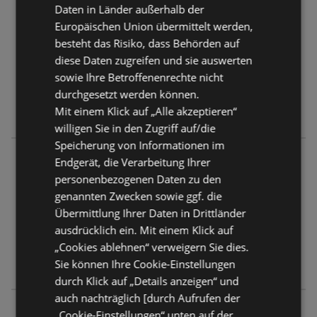
Lucky Car
Daten in Länder außerhalb der
Handelsring 5
Europäischen Union übermittelt werden,
4481 Asten
besteht das Risiko, dass Behörden auf
diese Daten zugreifen und sie auswerten
ANGEBOTE:
0
sowie Ihre Betroffenenrechte nicht
FLUGBLÄTTER:
0
durchgesetzt werden können.
ENTFERNUNG:
368,58 km
Mit einem Klick auf „Alle akzeptieren“
willigen Sie in den Zugriff auf/die
Speicherung von Informationen im
Lucky Car
Endgerät, die Verarbeitung Ihrer
Völkermarkter Straße 148
personenbezogenen Daten zu den
9020 Klagenfurt
genannten Zwecken sowie ggf. die
Übermittlung Ihrer Daten in Drittländer
ANGEBOTE:
0
ausdrücklich ein. Mit einem Klick auf
FLUGBLÄTTER:
0
„Cookies ablehnen“ verweigern Sie dies.
ENTFERNUNG:
371,54 km
Sie können Ihre Cookie-Einstellungen
durch Klick auf „Details anzeigen“ und
auch nachträglich [durch Aufrufen der
Lucky Car
„Cookie-Einstellungen“ unten auf der