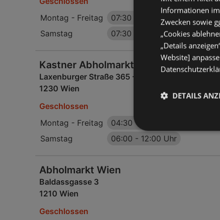
Geschlossen
Informationen im
Montag - Freitag
07:30
-
18:00 Uhr
Zwecken sowie ggf
Samstag
07:30
-
12:00 Uhr
„Cookies ablehnen
„Details anzeigen
Website] anpassen
Kastner Abholmarkt Wien
Datenschutzerklär
Laxenburger Straße 365 - Halle A4
1230 Wien
DETAILS ANZ
Geschlossen
Montag - Freitag
04:30
-
15:00 Uhr
Samstag
06:00
-
12:00 Uhr
Abholmarkt Wien
Baldassgasse 3
1210 Wien
Geschlossen