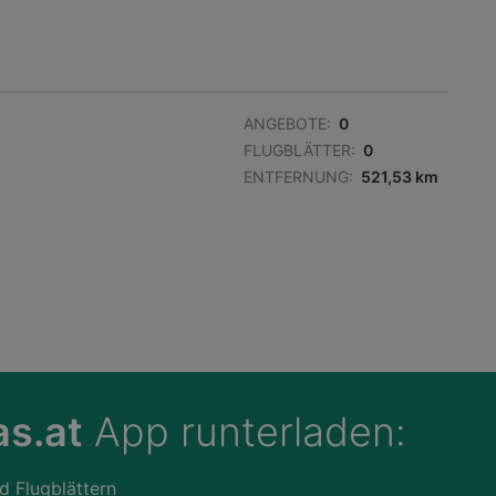
ANGEBOTE:
0
FLUGBLÄTTER:
0
ENTFERNUNG:
521,53 km
s.at
App runterladen:
d Flugblättern