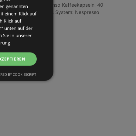
Jacobs Lungo Intenso Kaffeekapseln, 40
den genannten
Stück, Kompatibles System: Nespresso
it einem Klick auf
h Klick auf
n“ unten auf der
 Sie in unserer
ärung
KZEPTIEREN
RED BY COOKIESCRIPT