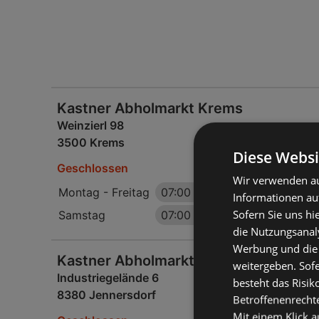
Kastner Abholmarkt Krems
Weinzierl 98
3500 Krems
Diese Websi
Geschlossen
Wir verwenden au
Montag - Freitag
07:00
-
18:00 Uhr
Informationen au
Sofern Sie uns hi
Samstag
07:00
-
13:00 Uhr
die Nutzungsanaly
Werbung und die
Kastner Abholmarkt Jennersdorf
weitergeben. Sof
Industriegelände 6
besteht das Risik
8380 Jennersdorf
Betroffenenrecht
Mit einem Klick a