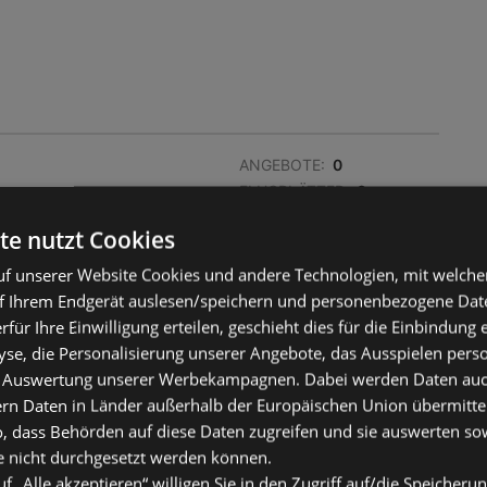
ANGEBOTE:
0
FLUGBLÄTTER:
0
ENTFERNUNG:
461,34 km
te nutzt Cookies
f unserer Website Cookies und andere Technologien, mit welche
f Ihrem Endgerät auslesen/speichern und personenbezogene Date
erfür Ihre Einwilligung erteilen, geschieht dies für die Einbindung
se, die Personalisierung unserer Angebote, das Ausspielen perso
 Auswertung unserer Werbekampagnen. Dabei werden Daten auch 
ANGEBOTE:
0
ern Daten in Länder außerhalb der Europäischen Union übermitte
FLUGBLÄTTER:
0
o, dass Behörden auf diese Daten zugreifen und sie auswerten so
ENTFERNUNG:
497,3 km
e nicht durchgesetzt werden können.
uf „Alle akzeptieren“ willigen Sie in den Zugriff auf/die Speicheru