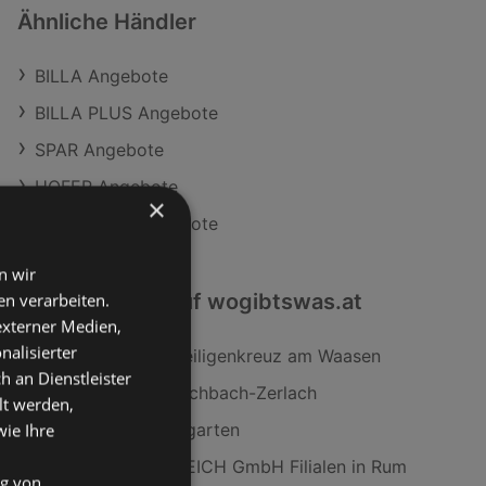
Ähnliche Händler
BILLA Angebote
BILLA PLUS Angebote
SPAR Angebote
HOFER Angebote
×
Travel FREE Angebote
n wir
Interessantes auf wogibtswas.at
n verarbeiten.
 externer Medien,
nalisierter
ADEG Filialen in Heiligenkreuz am Waasen
an Dienstleister
A1 Tankstelle in Kirchbach-Zerlach
lt werden,
BIPA Filialen in Pregarten
wie Ihre
RENAULT ÖSTERREICH GmbH Filialen in Rum
ng von