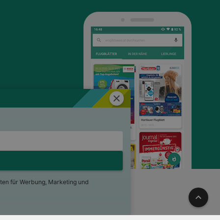
Schließen
ten für Werbung, Marketing und
ng
Für Händler
Jobs
Nach