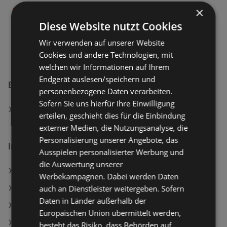
×
Geschlossen
Diese Website nutzt Cookies
Montag - Freitag
08:00
-
12:30 Uhr
13:30
-
16:00 Uhr
Wir verwenden auf unserer Website
Cookies und andere Technologien, mit
welchen wir Informationen auf Ihrem
Endgerät auslesen/speichern und
BKS Bank AG Filialen in:
personenbezogene Daten verarbeiten.
Sofern Sie uns hierfür Ihre Einwilligung
BKS Bank AG in Gleisdorf
erteilen, geschieht dies für die Einbindung
externer Medien, die Nutzungsanalyse, die
Personalisierung unserer Angebote, das
Interessantes auf wogibtswas.at
Ausspielen personalisierter Werbung und
die Auswertung unserer
hagebaumarkt Filialen in Kammern
Werbekampagnen. Dabei werden Daten
auch an Dienstleister weitergeben. Sofern
Sport-Schuhe Stepfleex Angebote
Daten in Länder außerhalb der
PENNY in Hartberg
Europäischen Union übermittelt werden,
ISY Lightning-Kabel, 1m (IUC 2001)
besteht das Risiko, dass Behörden auf