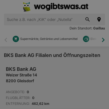
Dein Standort:
Gaißau
Supermärkte, Getränke und Lebensmittel
Elektronik u
Zurück
Wei
BKS Bank AG Filialen und Öffnungszeiten
BKS Bank AG
Weizer Straße 14
8200 Gleisdorf
ANGEBOTE:
0
FLUGBLÄTTER:
0
ENTFERNUNG:
462,62 km