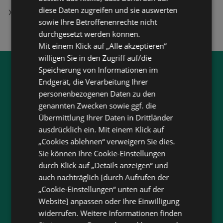
diese Daten zugreifen und sie auswerten
SPORT 2000 Lieb Markt Filialen in Birkfeld
sowie Ihre Betroffenenrechte nicht
durchgesetzt werden können.
Mit einem Klick auf „Alle akzeptieren“
willigen Sie in den Zugriff auf/die
Speicherung von Informationen im
Jetzt unsere
wogibtswas.at
Endgerät, die Verarbeitung Ihrer
App runterladen:
personenbezogenen Daten zu den
genannten Zwecken sowie ggf. die
Filtere nach Branchen und stöbere in Produkten
Übermittlung Ihrer Daten in Drittländer
und Flugblättern
ausdrücklich ein. Mit einem Klick auf
Plane deinen Einkauf mit unserem Merkzettel
„Cookies ablehnen“ verweigern Sie dies.
Sie können Ihre Cookie-Einstellungen
Lasse dich benachrichtigen, wenn es neue
durch Klick auf „Details anzeigen“ und
Flugblätter gibt
auch nachträglich [durch Aufrufen der
Neu in der Stadt? Auf unserer Karte findest du
„Cookie-Einstellungen“ unten auf der
alle Anbieter in deiner Nähe.
Website] anpassen oder Ihre Einwilligung
widerrufen. Weitere Informationen finden