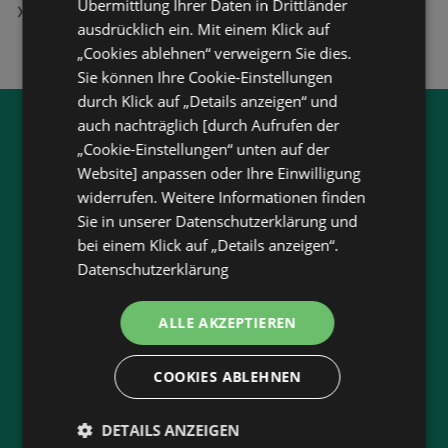
Übermittlung Ihrer Daten in Drittländer
Tangerine Dream - Phaedra (Remastered) [CD]
ausdrücklich ein. Mit einem Klick auf
„Cookies ablehnen“ verweigern Sie dies.
Sie können Ihre Cookie-Einstellungen
durch Klick auf „Details anzeigen“ und
auch nachträglich [durch Aufrufen der
Jetzt unsere
wogibtswas.at
„Cookie-Einstellungen“ unten auf der
App runterladen:
Website] anpassen oder Ihre Einwilligung
widerrufen. Weitere Informationen finden
Filtere nach Branchen und stöbere in Produkten
Sie in unserer Datenschutzerklärung und
und Flugblättern
bei einem Klick auf „Details anzeigen“.
Plane deinen Einkauf mit unserem Merkzettel
Datenschutzerklärung
Lasse dich benachrichtigen, wenn es neue
Flugblätter gibt
ALLE AKZEPTIEREN
Neu in der Stadt? Auf unserer Karte findest du
alle Anbieter in deiner Nähe.
COOKIES ABLEHNEN
DETAILS ANZEIGEN