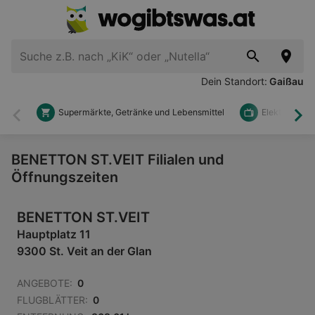
Dein Standort:
Gaißau
Supermärkte, Getränke und Lebensmittel
Elektronik u
Zurück
Wei
BENETTON ST.VEIT Filialen und
Öffnungszeiten
BENETTON ST.VEIT
Hauptplatz 11
9300 St. Veit an der Glan
ANGEBOTE:
0
FLUGBLÄTTER:
0