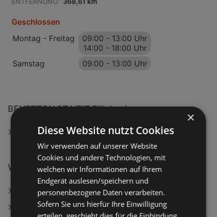
ENTFERNUNG:
368,61 km
Geschlossen
Montag - Freitag
09:00
-
13:00 Uhr
14:00
-
18:00 Uhr
Samstag
09:00
-
13:00 Uhr
BENETTON ST.VEIT Filialen in:
×
Diese Website nutzt Cookies
BENETTON ST.VEIT in Sankt Veit an der Glan
Wir verwenden auf unserer Website
Cookies und andere Technologien, mit
Weiterführende Links
welchen wir Informationen auf Ihrem
Endgerät auslesen/speichern und
KiK Angebote
personenbezogene Daten verarbeiten.
Sofern Sie uns hierfür Ihre Einwilligung
Woolworth Angebote
erteilen, geschieht dies für die Einbindung