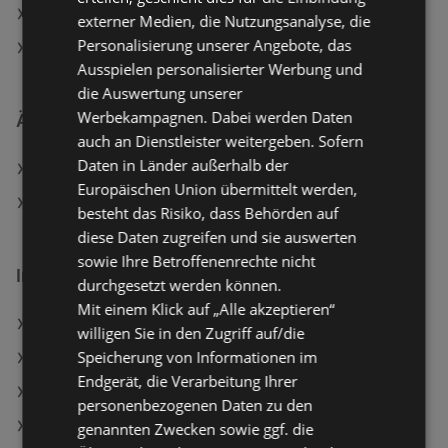
Aktuelle Woolworth Flugblätter
externer Medien, die Nutzungsanalyse, die
Personalisierung unserer Angebote, das
Aktuelle KiK Flugblätter
Ausspielen personalisierter Werbung und
die Auswertung unserer
Werbekampagnen. Dabei werden Daten
Ähnliche Händler
auch an Dienstleister weitergeben. Sofern
Daten in Länder außerhalb der
KiK Angebote
Europäischen Union übermittelt werden,
Woolworth Angebote
besteht das Risiko, dass Behörden auf
diese Daten zugreifen und sie auswerten
sowie Ihre Betroffenenrechte nicht
Interessantes auf wogibtswas.at
durchgesetzt werden können.
Mit einem Klick auf „Alle akzeptieren“
McDonald's Filialen in Wien (9. Bezirk)
willigen Sie in den Zugriff auf/die
Speicherung von Informationen im
Peugeot Austria Gesellschaft m.b.H. in Tarsdorf
Endgerät, die Verarbeitung Ihrer
Liebherr Cnbe Angebote
personenbezogenen Daten zu den
Sid Meier’s Civilization VII - [PlayStation 5]
genannten Zwecken sowie ggf. die