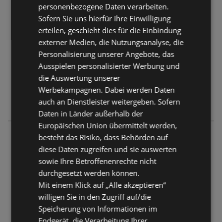
1190 Wien
personenbezogene Daten verarbeiten.
Sofern Sie uns hierfür Ihre Einwilligung
ANGEBOTE:
0
erteilen, geschieht dies für die Einbindung
FLUGBLÄTTER:
0
externer Medien, die Nutzungsanalyse, die
ENTFERNUNG:
511,22 km
Personalisierung unserer Angebote, das
Ausspielen personalisierter Werbung und
Geschlossen
die Auswertung unserer
Montag - Freitag
06:00
-
18:00 Uhr
Werbekampagnen. Dabei werden Daten
auch an Dienstleister weitergeben. Sofern
Samstag
06:00
-
12:30 Uhr
Daten in Länder außerhalb der
Europäischen Union übermittelt werden,
Bio Vollwertbäckerei Gradwohl
besteht das Risiko, dass Behörden auf
Naschmarkt 239
diese Daten zugreifen und sie auswerten
1040 Wien
sowie Ihre Betroffenenrechte nicht
durchgesetzt werden können.
ANGEBOTE:
0
Mit einem Klick auf „Alle akzeptieren“
FLUGBLÄTTER:
0
willigen Sie in den Zugriff auf/die
ENTFERNUNG:
511,42 km
Speicherung von Informationen im
Endgerät, die Verarbeitung Ihrer