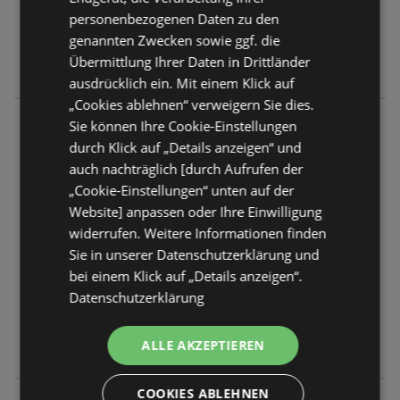
Geschlossen
personenbezogenen Daten zu den
Montag - Freitag
07:00
-
18:30 Uhr
genannten Zwecken sowie ggf. die
Übermittlung Ihrer Daten in Drittländer
Samstag
07:00
-
17:00 Uhr
ausdrücklich ein. Mit einem Klick auf
„Cookies ablehnen“ verweigern Sie dies.
Bio Vollwertbäckerei Gradwohl
Sie können Ihre Cookie-Einstellungen
Naglergasse 3
durch Klick auf „Details anzeigen“ und
1010 Wien
auch nachträglich [durch Aufrufen der
„Cookie-Einstellungen“ unten auf der
ANGEBOTE:
0
Website] anpassen oder Ihre Einwilligung
FLUGBLÄTTER:
0
widerrufen. Weitere Informationen finden
ENTFERNUNG:
511,9 km
Sie in unserer Datenschutzerklärung und
bei einem Klick auf „Details anzeigen“.
Geschlossen
Datenschutzerklärung
Montag - Freitag
07:00
-
19:00 Uhr
ALLE AKZEPTIEREN
Samstag
08:30
-
17:00 Uhr
COOKIES ABLEHNEN