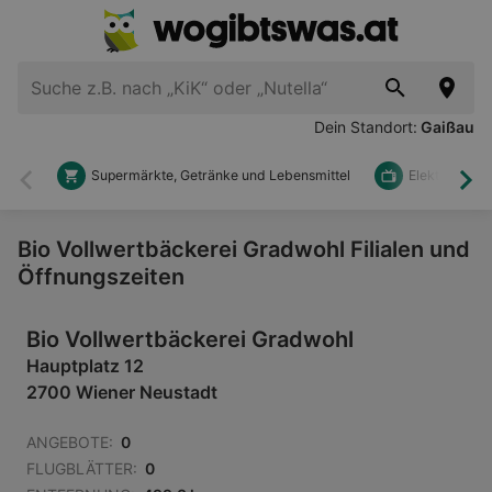
Dein Standort:
Gaißau
Supermärkte, Getränke und Lebensmittel
Elektronik u
Zurück
Wei
Bio Vollwertbäckerei Gradwohl Filialen und
Öffnungszeiten
Bio Vollwertbäckerei Gradwohl
Hauptplatz 12
2700 Wiener Neustadt
ANGEBOTE:
0
FLUGBLÄTTER:
0