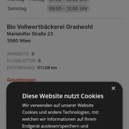
Samstag
08:00
-
12:00 Uhr
Bio Vollwertbäckerei Gradwohl
Mariahilfer Straße 23
1060 Wien
ANGEBOTE:
0
FLUGBLÄTTER:
0
ENTFERNUNG:
511,08 km
Geschlossen
×
Montag - Freitag
07:00
-
18:30 Uhr
Diese Website nutzt Cookies
Samstag
09:00
-
17:00 Uhr
Wir verwenden auf unserer Website
Cookies und andere Technologien, mit
Bio Vollwertbäckerei Gradwohl
welchen wir Informationen auf Ihrem
Döblinger Hauptstraße 46
Endgerät auslesen/speichern und