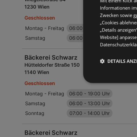
Mit einem Klick a
1230 Wien
Informationen im
Zwecken sowie ggf
Geschlossen
„Cookies ablehnen
Montag - Freitag
06:00
-
18:00 Uhr
„Details anzeigen
Website] anpassen
Samstag
06:00
-
13:00 Uhr
Datenschutzerklär
Bäckerei Schwarz
DETAILS ANZ
Hütteldorfer Straße 150
1140 Wien
Geschlossen
Montag - Freitag
06:00
-
19:00 Uhr
Samstag
06:00
-
13:00 Uhr
Sonntag
07:00
-
14:00 Uhr
Bäckerei Schwarz