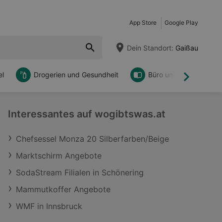
App Store
Google Play
Dein Standort:
Gaißau
l
Drogerien und Gesundheit
Büro und DIY
Weiter
Interessantes auf wogibtswas.at
Chefsessel Monza 20 Silberfarben/Beige
Marktschirm Angebote
SodaStream Filialen in Schönering
Mammutkoffer Angebote
WMF in Innsbruck