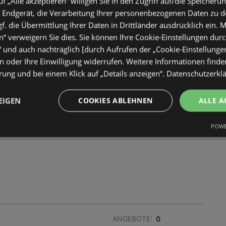
uf „Alle akzeptieren“ willigen Sie in den Zugriff auf/die Speicheru
ENTFERNUNG:
506 km
 Endgerät, die Verarbeitung Ihrer personenbezogenen Daten zu 
. die Übermittlung Ihrer Daten in Drittländer ausdrücklich ein. M
“ verweigern Sie dies. Sie können Ihre Cookie-Einstellungen durc
“ und auch nachträglich [durch Aufrufen der „Cookie-Einstellunge
 oder Ihre Einwilligung widerrufen. Weitere Informationen finden
ung und bei einem Klick auf „Details anzeigen“.
Datenschutzerkl
ANGEBOTE:
0
EIGEN
COOKIES ABLEHNEN
ALLE A
FLUGBLÄTTER:
0
ENTFERNUNG:
506,19 km
POWE
ANGEBOTE:
0