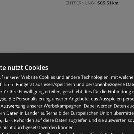
ENTFERNUNG:
505,51 km
ANGEBOTE:
0
te nutzt Cookies
FLUGBLÄTTER:
0
ENTFERNUNG:
505,58 km
f unserer Website Cookies und andere Technologien, mit welche
f Ihrem Endgerät auslesen/speichern und personenbezogene Date
erfür Ihre Einwilligung erteilen, geschieht dies für die Einbindung
se, die Personalisierung unserer Angebote, das Ausspielen perso
 Auswertung unserer Werbekampagnen. Dabei werden Daten auch 
ern Daten in Länder außerhalb der Europäischen Union übermitte
o, dass Behörden auf diese Daten zugreifen und sie auswerten so
ANGEBOTE:
0
e nicht durchgesetzt werden können.
FLUGBLÄTTER:
0