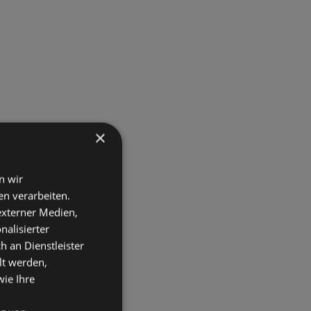
×
n wir
n verarbeiten.
 externer Medien,
nalisierter
an Dienstleister
lt werden,
wie Ihre